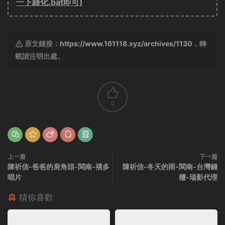
一下綠化.bat即可)
原文鏈接：
https://www.161118.xyz/archives/1130
，轉
載請注明出處。
0
上一篇
下一篇
陳祈信-爸爸的肩角頭-閩南-禧多
陳祈信-冬天的雨-閩南-台灣錢
唱片
櫃-瑞影代理
猜你喜歡