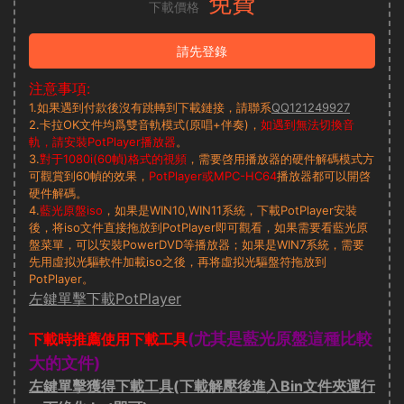
免費
下載價格
請先登錄
注意事項:
1.如果遇到付款後沒有跳轉到下載鏈接，請聯系
QQ121249927
2.卡拉OK文件均爲雙音軌模式(原唱+伴奏)，
如遇到無法切換音
軌，請安裝PotPlayer播放器
。
3.
對于1080i(60幀)格式的視頻
，需要啓用播放器的硬件解碼模式方
可觀賞到60幀的效果，
PotPlayer或MPC-HC64
播放器都可以開啓
硬件解碼。
4.
藍光原盤iso
，如果是WIN10,WIN11系統，下載PotPlayer安裝
後，将iso文件直接拖放到PotPlayer即可觀看，如果需要看藍光原
盤菜單，可以安裝PowerDVD等播放器；如果是WIN7系統，需要
先用虛拟光驅軟件加載iso之後，再将虛拟光驅盤符拖放到
PotPlayer。
左鍵單擊下載PotPlayer
(尤其是藍光原盤這種比較
下載時推薦使用下載工具
大的文件)
左鍵單擊獲得下載工具(下載解壓後進入Bin文件夾運行