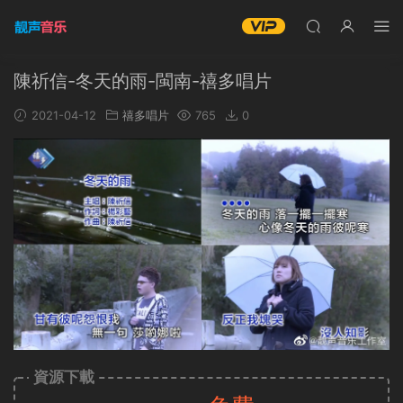
陳祈信-冬天的雨-閩南-禧多唱片
2021-04-12
禧多唱片
765
0
資源下載