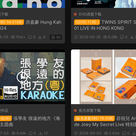
盤下載
DVD原盤下載
洪嘉豪 Hung Kah
TWINS SPIRIT 
D 54.01GB)
(2DVD 11.9G )
024
01 LIVE IN HONG KONG
5-05
10w+
0
0
2026-06-26
6.28k
0
50
樂作品
藍光原盤下載
張學友 很遠的地方《海
容祖兒 Ano
卡拉OK)
(藍光原盤3BD 76.3GB)
主題曲
de Joey My Secret Live 特
7-03
6.46k
0
12
2024-05-03
2.42w
0