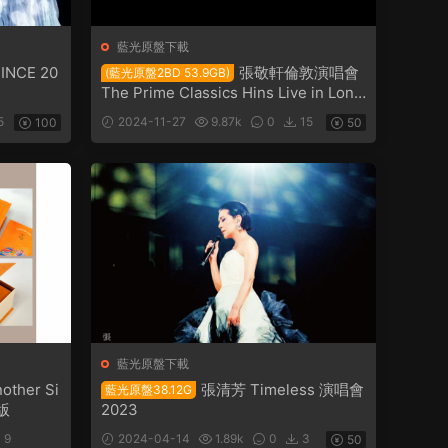
藍光原盤下載
SINCE 20
張敬軒倫敦演唱會
(藍光原盤2BD 53.9GB)
The Prime Classics Hins Live in Lond
on 2023
5
2024-11-27
9.87k
0
15
100
50
藍光原盤下載
ther Si
張清芳 Timeless 演唱會
藍光原盤38.12G
别版
2023
9
2024-04-14
1.89k
0
3
50