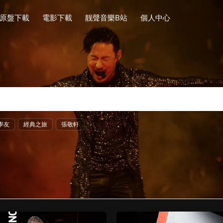
原盤下載
電影下載
靓聲音樂B站
個人中心
學友
經典之旅
張敬軒