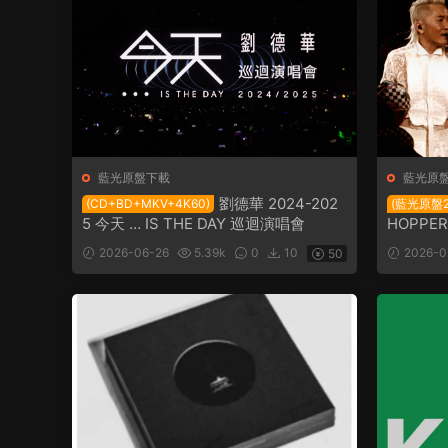
藍光原盤下載
藍光原
劉德華 2024-202
(CD+BD+MKV+4K60)
(藍光原盤2B
5 今天 … IS THE DAY 巡迴演唱會
HOPPER
2026-06-26
5.39k
0
10
2026-0
50