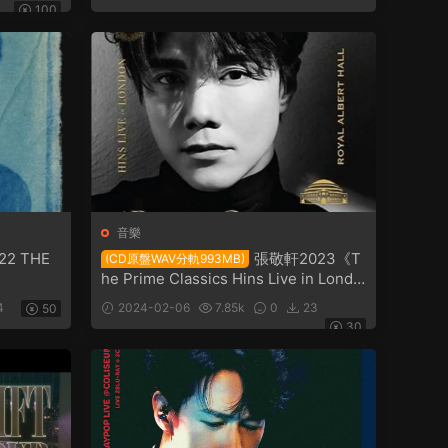
100
音樂
22 THE
張敬軒2023《T
(CD原盤WAV分軌993MB)
he Prime Classics Hins Live in Londo
n》+《親密愛人》
4
2024-02-06
7.85k
0
23
50
30