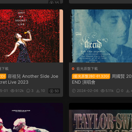
35
盤下載
藍光原盤下載
容祖兒 Another Side Joe
周國賢 20
CD)
(藍光原盤2BD 61.32G)
ret Live 2023
END 演唱會
5-01
9.12k
3
10
2024-02-06
5.11k
0
50