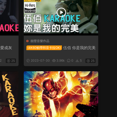
靓聲音樂作品
烈愛成灰
伍佰 你是我的完美
(4K60幀帶和音卡拉OK)
2
2023-07-30
3.96k
0
5
25
25