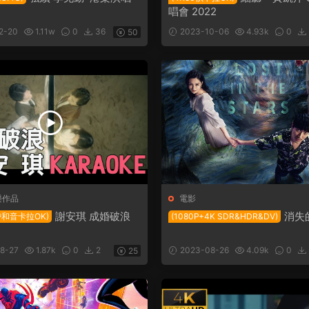
唱會 2022
2-20
1.11w
0
36
2023-10-06
4.93k
0
50
樂作品
電影
謝安琪 成婚破浪
消失
帶和音卡拉OK)
(1080P+4K SDR&HDR&DV)
8-27
1.87k
0
2
2023-08-26
4.09k
0
25