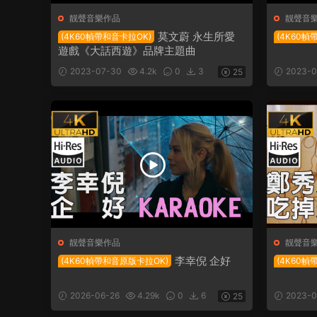
靓聲音樂作品
靓聲音
莫文蔚 永生所愛
(4K60幀帶和音卡拉OK)
(4K60幀
遊戲《大話西遊》品牌主題曲
2023-07-30
4.2k
0
3
2023-0
25
靓聲音樂作品
靓聲音
李幸倪 企好
(4K60幀帶和音原版卡拉OK)
(4K60幀
2026-06-26
4.29k
0
6
2023-0
25