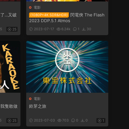
電影
夜了…又破
閃電俠 The Flash
(1080P+4K SDR&HDR)
2023 DDP.5.1 Atmos
5
2023-07-17
6.24k
1
30
25
電影
怪我隻敢做
鈴芽之旅
5
2023-07-03
703
0
0
25
1