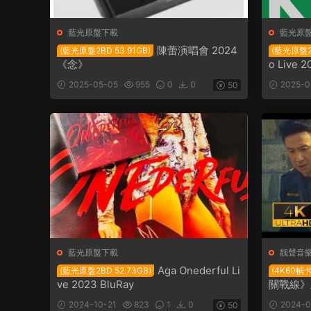
藍光原盤下載
藍光原
陳蕾演唱會 2024
(藍光原盤2BD 53.91GB)
(藍光原盤2B
《念》
o Live 2
2025-05-05
955
0
0
2025-0
50
藍光原盤下載
靓聲音
Aga Onederful Li
(藍光原盤2BD 52.73GB)
(4K60幀
ve 2023 BluRay
關戰線》
2024-10-21
823
1
0
2024-0
50