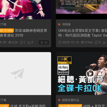
盤下載
演唱會
郭富城舞林密碼世界
(4K杜比全景聲&英文字幕) 泰
 51.16G
香港站 2016
特：時代巡回演唱會 Taylor Swi
Eras Tour 2023
6-26
5.2k
1
9
2023-12-14
3.16w
0
50
盤下載
靓聲音樂作品
弦續 李克勤•港樂演唱
細聽 • 黃凱芹
3.4G)
(4K60幀卡拉OK)