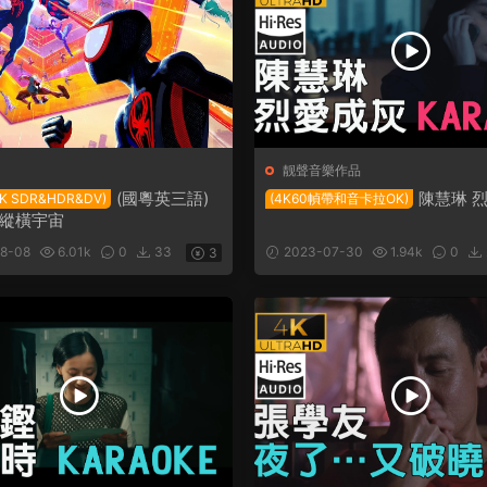
靓聲音樂作品
(國粵英三語)
陳慧琳 
4K SDR&HDR&DV)
(4K60幀帶和音卡拉OK)
縱橫宇宙
8-08
6.01k
0
33
2023-07-30
1.94k
0
3