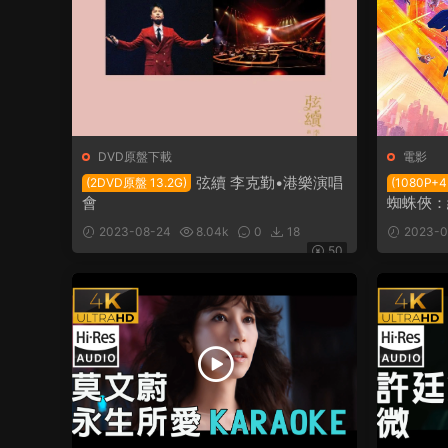
DVD原盤下載
電影
弦續 李克勤•港樂演唱
(2DVD原盤 13.2G)
(1080P+
會
蜘蛛俠：
2023-08-24
8.04k
0
18
2023-0
50