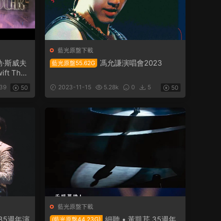
藍光原盤下載
勒·斯威夫
馮允謙演唱會2023
藍光原盤55.62G
ft The
39
2023-11-15
5.28k
0
5
50
50
藍光原盤下載
 35週年演
細聽 • 黃凱芹 35週年
(藍光原盤44.23G)