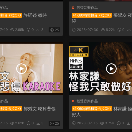
樂作品
靓聲音樂作品
許廷铿 微時
張學友 
帶和音卡拉OK)
(4K60幀帶和音卡拉OK)
曉
7-19
2.95k
0
3
2023-07-30
6.22k
0
25
樂作品
靓聲音樂作品
鄭秀文 吃掉悲傷
林家謙 
帶和音卡拉OK)
(4K60幀帶和音卡拉OK)
好人
7-15
2.62k
0
3
2023-07-15
3.79k
0
25