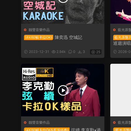
靓聲音樂作品
藍光原
陳奕迅 空城記
(4K60幀卡拉OK)
藍光原盤2BD
巡迴演唱會
2023-12-31
2.94k
0
3
2026-0
25
靓聲音樂作品
藍光原
弦續 李克勤•港
(4K60幀卡拉OK&原版伴奏)
(藍光原盤6