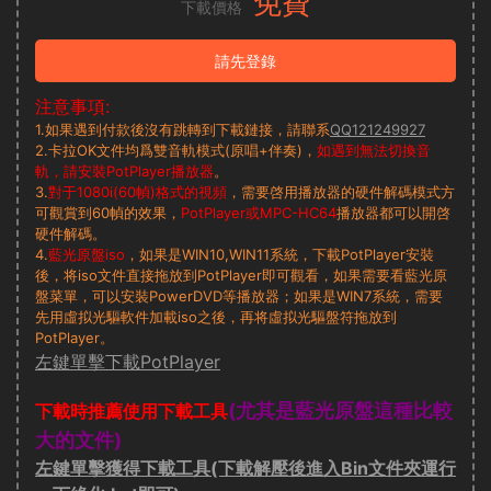
免費
下載價格
請先登錄
注意事項:
1.如果遇到付款後沒有跳轉到下載鏈接，請聯系
QQ121249927
2.卡拉OK文件均爲雙音軌模式(原唱+伴奏)，
如遇到無法切換音
軌，請安裝PotPlayer播放器
。
3.
對于1080i(60幀)格式的視頻
，需要啓用播放器的硬件解碼模式方
可觀賞到60幀的效果，
PotPlayer或MPC-HC64
播放器都可以開啓
硬件解碼。
4.
藍光原盤iso
，如果是WIN10,WIN11系統，下載PotPlayer安裝
後，将iso文件直接拖放到PotPlayer即可觀看，如果需要看藍光原
盤菜單，可以安裝PowerDVD等播放器；如果是WIN7系統，需要
先用虛拟光驅軟件加載iso之後，再将虛拟光驅盤符拖放到
PotPlayer。
左鍵單擊下載PotPlayer
(尤其是藍光原盤這種比較
下載時推薦使用下載工具
大的文件)
左鍵單擊獲得下載工具(下載解壓後進入Bin文件夾運行