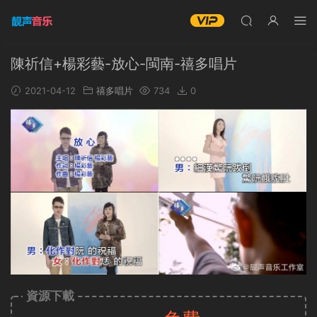
陳祈信+楊彩藝-放心-閩南-禧多唱片
2021-04-12
禧多唱片
734
0
資源下載