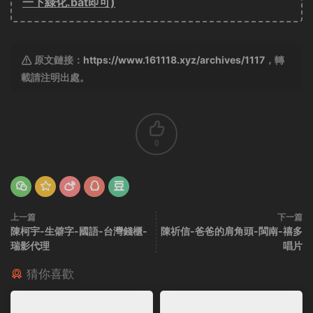
一下綠化.bat即可)
原文鏈接：
https://www.161118.xyz/archives/1117
，轉
載請注明出處。
0
上一篇
下一篇
陳柯宇-生僻字-國語-台灣錢櫃-
陳祈信-爸爸的肩角頭-閩南-禧多
瑞影代理
唱片
猜你喜歡