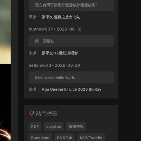
這在台灣可以用什麼撥放軟體撥放呢?
來源：
張學友 經典之旅台北站
buynow637 • 2026-06-16
頭一回觀友
來源：
張學友1/2世紀演唱會
hello world • 2026-03-29
hello world hello world
來源：
Aga Onederful Live 2023 BluRay
buynow637 • 2025-10-11
熱門标簽
這張還沒好好完整欣賞過
來源：
張學友 1999 友個人演唱會 60FPS 清晰版
PDF
sayatoo
數據恢複
SPad • 2025-04-28
Bandicam
DVDFab
MKVToolNix