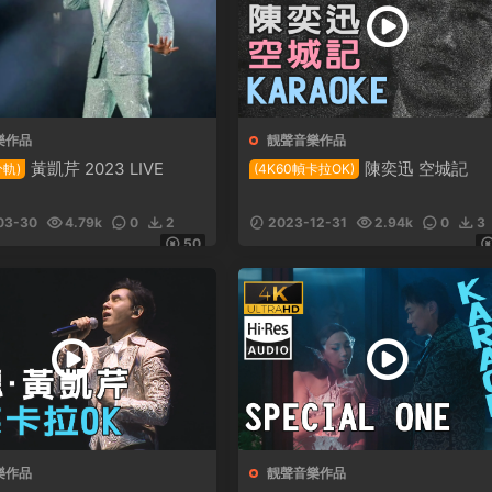
樂作品
靓聲音樂作品
黃凱芹 2023 LIVE
陳奕迅 空城記
分軌)
(4K60幀卡拉OK)
03-30
4.79k
0
2
2023-12-31
2.94k
0
3
50
樂作品
靓聲音樂作品