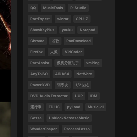
QQ
MusicTools
R-Studio
1
PortExpert
winrar
GPU-Z
來源：
周傑倫 最偉大的作品
ShowKeyPlus
youku
Notepad
13829047375 • 2025-02-21
Chrome
谷歌
PanDownload
好
Firefox
火狐
VidCoder
來源：
袁鳳瑛 天若有情
PartAssist
傲梅分區助手
vmPing
13829047375 • 2025-02-16
AnyToISO
AIDA64
NetWorx
好
PowerDVD
張學友
1/2世紀
來源：
(1080P) 張學友 2016-2019 經典之旅演
唱會香港站
DVD Audio Extractor
UUP
IDM
運行庫
EDIUS
pyLoad
Music-dl
13612396082 • 2024-09-27
Gossa
UnblockNeteaseMusic
感謝
WonderShaper
ProcessLasso
來源：
林子祥&趙增熹 2013 絕對熹祥 演唱會 A
Mix & Match Concert with George Lam & Chiu