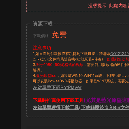
溫馨提示: 此處内
資源下載
免費
下載價格
注意事項:
1.如果遇到付款後沒有跳轉到下載鏈接，請聯系
QQ121249
2.卡拉OK文件均爲雙音軌模式(原唱+伴奏)，
如遇到無法切換
3.
對于1080i(60幀)格式的視頻
，需要啓用播放器的硬件解
解碼。
4.
藍光原盤iso
，如果是WIN10,WIN11系統，下載PotP
可以安裝PowerDVD等播放器；如果是WIN7系統，需要先
左鍵單擊下載PotPlayer
(尤其是藍光原盤這
下載時推薦使用下載工具
左鍵單擊獲得下載工具(下載解壓後進入Bin文件