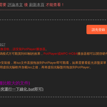
容需要
評論本文
後
刷新本頁
才能查看！
請先登錄
927
音軌，請安裝PotPlayer播放器
。
碼模式方可觀賞到60幀的效果，
PotPlayer或MPC-HC64
播放器都可以開啓硬
layer安裝後，将iso文件直接拖放到PotPlayer即可觀看，如果需要看藍光原盤菜單
用虛拟光驅軟件加載iso之後，再将虛拟光驅盤符拖放到PotPlayer。
種比較大的文件)
夾運行一下綠化.bat即可)