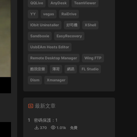
QQLive
AnyDesk
TeamViewer
Tsang Hei 2013 Blu-ray 1080i AVC DTS-HD
MA 5.1
YY
vegas
RaiDrive
470859 • 2024-09-03
IObit Uninstaller
好司機
XShell
感謝分享
Sandboxie
EasyRecovery
來源：
瞬息全宇宙
UsbEAm Hosts Editor
laohusyf • 2024-05-30
Remote Desktop Manager
Wing FTP
酷我音樂
薄荷
網易
FL Studio
喜歡聽張敬軒的歌
Dism
Xmanager
來源：
張敬軒 2018 Hinsideout 演唱會 Hins
Cheung Hinsideout Live 2018 Blu-ray 1080i
AVC DTS-HD MA 5.1
Silicon • 2024-04-30
最新文章
1
密碼保護：1
來源：
(香港站&台北站) 張學友 經典之旅
370
1.01k
免費