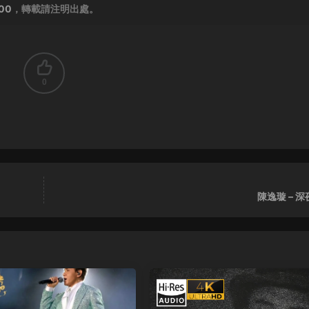
300
，轉載請注明出處。
0
陳逸璇 – 