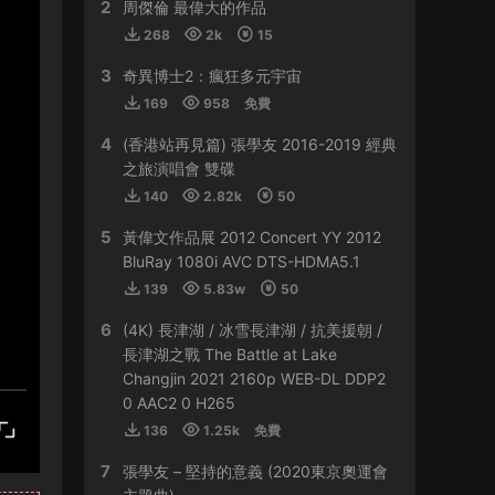
2
HY0768 • 2024-03-13
周傑倫 最偉大的作品
268
2k
15
貴
3
奇異博士2：瘋狂多元宇宙
來源：
容祖兒 Another Side Joey My Secret
169
958
免費
Live 2023
4
(香港站再見篇) 張學友 2016-2019 經典
509sdyfk • 2024-02-21
之旅演唱會 雙碟
這個真是太貴了
140
2.82k
50
5
黃偉文作品展 2012 Concert YY 2012
來源：
容祖兒 Another Side Joey My Secret
Live 2023
BluRay 1080i AVC DTS-HDMA5.1
139
5.83w
50
HJGZS • 2024-02-06
6
(4K) 長津湖 / 冰雪長津湖 / 抗美援朝 /
好貴啊
長津湖之戰 The Battle at Lake
Changjin 2021 2160p WEB-DL DDP2
來源：
容祖兒 Another Side Joey My Secret
0 AAC2 0 H265
Live 2023
136
1.25k
免費
HJGZS • 2024-01-31
7
張學友 – 堅持的意義 (2020東京奧運會
io；