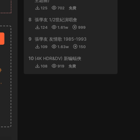
主題曲)
125
702
免費
來源：
周傑倫 最偉大的作品
8
張學友 1/2世紀演唱會
虛空恐懼 • 2024-01-11
124
1.61w
999
感謝分享
9
張學友 友情歌 1985-1993
來源：
林子祥&趙增熹 2013 絕對熹祥 演唱會 A
109
1.63w
150
Mix & Match Concert with George Lam & Chiu
Tsang Hei 2013 Blu-ray 1080i AVC DTS-HD
10
(4K HDR&DV) 新蝙蝠俠
MA 5.1
108
919
免費
件
buynow637 • 2024-01-01
，
比學友還磨得
來源：
郭富城舞林密碼世界巡迴演唱會香港站
2016
tristan • 2023-12-30
支持！！