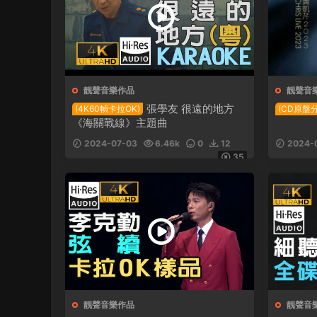
靓聲音樂作品
靓聲音
張學友 很遠的地方
(4K60幀卡拉OK)
(CD原盤
《海關戰線》主題曲
2024-07-03
6.46k
0
12
2024-
35
靓聲音樂作品
靓聲音