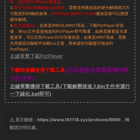
軌，請安裝PotPlayer播放器
。
3.
對于1080i(60幀)格式的視頻
，需要啓用播放器的硬件解碼模式方
可觀賞到60幀的效果，
PotPlayer或MPC-HC64
播放器都可以開啓
硬件解碼。
4.
藍光原盤iso
，如果是WIN10,WIN11系統，下載PotPlayer安裝
後，将iso文件直接拖放到PotPlayer即可觀看，如果需要看藍光原
盤菜單，可以安裝PowerDVD等播放器；如果是WIN7系統，需要
先用虛拟光驅軟件加載iso之後，再将虛拟光驅盤符拖放到
PotPlayer。
左鍵單擊下載PotPlayer
(尤其是藍光原盤這種比較
下載時推薦使用下載工具
大的文件)
左鍵單擊獲得下載工具(下載解壓後進入Bin文件夾運行
一下綠化.bat即可)
原文鏈接：
https://www.161118.xyz/archives/6666
，轉
載請注明出處。