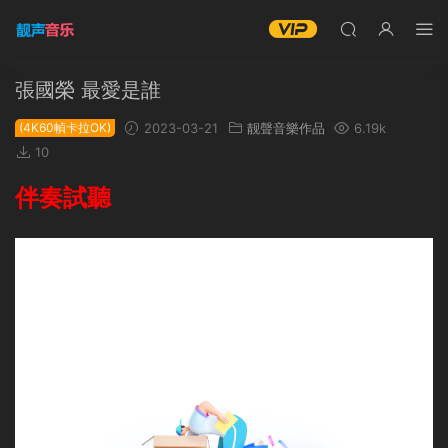
張國榮 最愛是誰
(4K60幀卡拉OK)
2023-03-21
靓聲音樂作品
6.19k
10
伴奏試聽