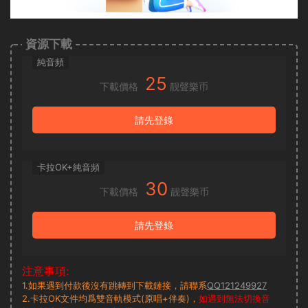
資源下載
純音頻
25
下載價格
靓聲樂币
請先登錄
卡拉OK+純音頻
30
下載價格
靓聲樂币
請先登錄
注意事項:
1.如果遇到付款後沒有跳轉到下載鏈接，請聯系
QQ121249927
2.卡拉OK文件均爲雙音軌模式(原唱+伴奏)，
如遇到無法切換音