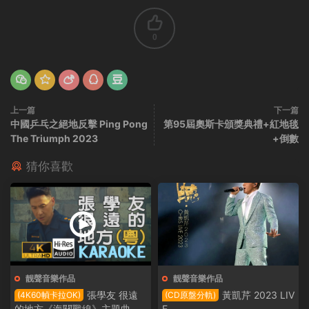
0
上一篇
下一篇
中國乒乓之絕地反擊 Ping Pong
第95屆奧斯卡頒獎典禮+紅地毯
The Triumph 2023
+倒數
猜你喜歡
靓聲音樂作品
靓聲音樂作品
張學友 很遠
黃凱芹 2023 LIV
(4K60幀卡拉OK)
(CD原盤分軌)
的地方《海關戰線》主題曲
E