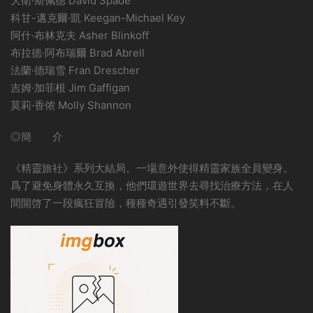
大衛·斯佩德 David Spade
科甘-邁克爾·凱 Keegan-Michael Key
阿什·布林克夫 Asher Blinkoff
布拉德·阿布瑞爾 Brad Abrell
法蘭·德瑞雪 Fran Drescher
吉姆·加菲根 Jim Gaffigan
莫莉·香侬 Molly Shannon
◎簡 介
《精靈旅社》系列大結局。一場意外使得精靈家族全員變身。
爲了避免身體永久互換，他們環遊世界去尋找治療方法，在人
間開啓了一段瘋狂冒險，種種奇遇引發笑料不斷。