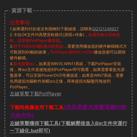
資源下載
注意事項:
1.如果遇到付款後沒有跳轉到下載鏈接，請聯系
QQ121249927
2.卡拉OK文件均爲雙音軌模式(原唱+伴奏)，
如遇到無法切換音
軌，請安裝PotPlayer播放器
。
3.
對于1080i(60幀)格式的視頻
，需要啓用播放器的硬件解碼模式方
可觀賞到60幀的效果，
PotPlayer或MPC-HC64
播放器都可以開啓
硬件解碼。
4.
藍光原盤iso
，如果是WIN10,WIN11系統，下載PotPlayer安裝
後，将iso文件直接拖放到PotPlayer即可觀看，如果需要看藍光原
盤菜單，可以安裝PowerDVD等播放器；如果是WIN7系統，需要
先用虛拟光驅軟件加載iso之後，再将虛拟光驅盤符拖放到
PotPlayer。
左鍵單擊下載PotPlayer
(尤其是藍光原盤這種比較
下載時推薦使用下載工具
大的文件)
左鍵單擊獲得下載工具(下載解壓後進入Bin文件夾運行
一下綠化.bat即可)