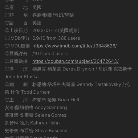
◎産 地 美國
◎類 别 喜劇/動畫/奇幻/冒險
◎語 言 英語
◎上映日期 2022-01-14(美國網絡)
◎IMDb評分 6.9/10 from 388 users
◎IMDb鏈接
https://www.imdb.com/title/tt9848626/
◎豆瓣評分 /10 from 0 users
◎豆瓣鏈接
https://douban.com/subject/30472643/
◎導 演 德裏克·德萊蒙 Derek Drymon / 詹妮弗·克魯斯卡
Jennifer Kluska
◎編 劇 格恩迪·塔塔科夫斯基 Genndy Tartakovsky / 托
德·杜倫 Todd Durham
◎主 演 布賴恩·哈爾 Brian Hull
安迪·薩姆伯格 Andy Samberg
賽琳娜·戈麥斯 Selena Gomez
凱瑟琳·哈恩 Kathryn Hahn
史蒂夫·布西密 Steve Buscemi