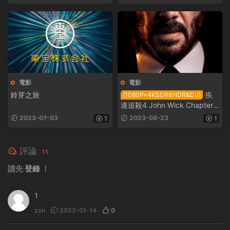
電影
電影
鈴芽之旅
疾
(1080P+4KSDR&HDR&DV)
速追殺4 John Wick Chapter
4 2023
2023-07-03
2023-08-23
1
1
評論
11
請先
登錄
！
1
zzh
2022-01-14
0