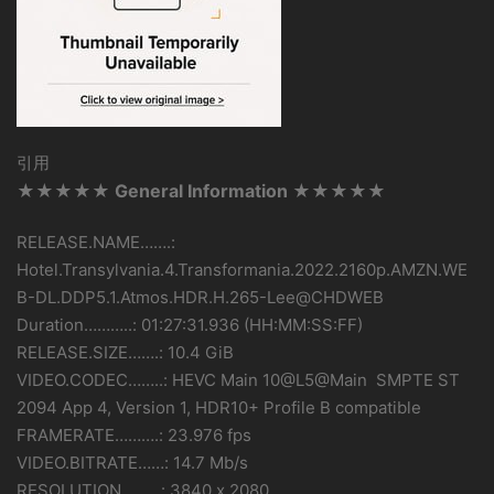
引用
★★★★★ General Information ★★★★★
RELEASE.NAME…….:
Hotel.Transylvania.4.Transformania.2022.2160p.AMZN.WE
B-DL.DDP5.1.Atmos.HDR.H.265-Lee@CHDWEB
Duration………..: 01:27:31.936 (HH:MM:SS:FF)
RELEASE.SIZE…….: 10.4 GiB
VIDEO.CODEC……..: HEVC Main 10@L5@Main SMPTE ST
2094 App 4, Version 1, HDR10+ Profile B compatible
FRAMERATE……….: 23.976 fps
VIDEO.BITRATE……: 14.7 Mb/s
RESOLUTION………: 3840 x 2080