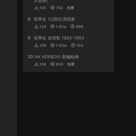
主題曲)
125
702
免費
來源：
周傑倫 最偉大的作品
8
張學友 1/2世紀演唱會
虛空恐懼 • 2024-01-11
124
1.61w
999
感謝分享
9
張學友 友情歌 1985-1993
來源：
林子祥&趙增熹 2013 絕對熹祥 演唱會 A
109
1.63w
150
Mix & Match Concert with George Lam & Chiu
Tsang Hei 2013 Blu-ray 1080i AVC DTS-HD
10
(4K HDR&DV) 新蝙蝠俠
MA 5.1
108
920
免費
buynow637 • 2024-01-01
比學友還磨得
來源：
郭富城舞林密碼世界巡迴演唱會香港站
2016
tristan • 2023-12-30
支持！！