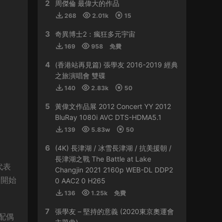
2
HY0768 • 2024-03-13
周傑倫 最偉大的作品
268
2.01k
15
貴
3
奇異博士2：瘋狂多元宇宙
來源：
容祖兒 Another Side Joey My Secret
169
958
免費
Live 2023
4
(香港站再見篇) 張學友 2016-2019 經典
509sdyfk • 2024-02-21
之旅演唱會 雙碟
這個真是太貴了
140
2.83k
50
5
黃偉文作品展 2012 Concert YY 2012
來源：
容祖兒 Another Side Joey My Secret
Live 2023
BluRay 1080i AVC DTS-HDMA5.1
139
5.83w
50
HJGZS • 2024-02-06
6
(4K) 長津湖 / 冰雪長津湖 / 抗美援朝 /
好貴啊
長津湖之戰 The Battle at Lake
代表
Changjin 2021 2160p WEB-DL DDP2
來源：
容祖兒 Another Side Joey My Secret
珍開始
0 AAC2 0 H265
Live 2023
136
1.25k
免費
HJGZS • 2024-01-31
7
張學友 – 堅持的意義 (2020東京奧運會
配偶
io；