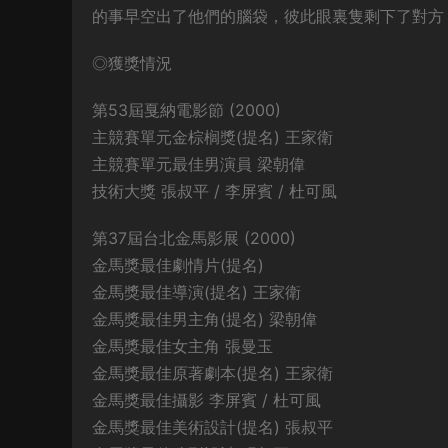
的事早空出了他們的腦袋，彼此眼裏隻剩下了對方
◎獲獎情況
第53屆戛納電影節 (2000)
主競賽單元金棕榈獎(提名) 王家衛
主競賽單元最佳男演員 梁朝偉
技術大獎 張叔平 / 李屏賓 / 杜可風
第37屆台北金馬影展 (2000)
金馬獎最佳劇情片(提名)
金馬獎最佳導演(提名) 王家衛
金馬獎最佳男主角(提名) 梁朝偉
金馬獎最佳女主角 張曼玉
金馬獎最佳原著劇本(提名) 王家衛
金馬獎最佳攝影 李屏賓 / 杜可風
金馬獎最佳美術設計(提名) 張叔平