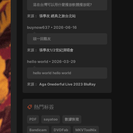
這在台灣可以用什麼撥放軟體撥放呢?
來源：
張學友 經典之旅台北站
buynow637 • 2026-06-16
頭一回觀友
來源：
張學友1/2世紀演唱會
hello world • 2026-03-29
hello world hello world
來源：
Aga Onederful Live 2023 BluRay
buynow637 • 2025-10-11
熱門标簽
這張還沒好好完整欣賞過
來源：
張學友 1999 友個人演唱會 60FPS 清晰版
PDF
sayatoo
數據恢複
SPad • 2025-04-28
Bandicam
DVDFab
MKVToolNix