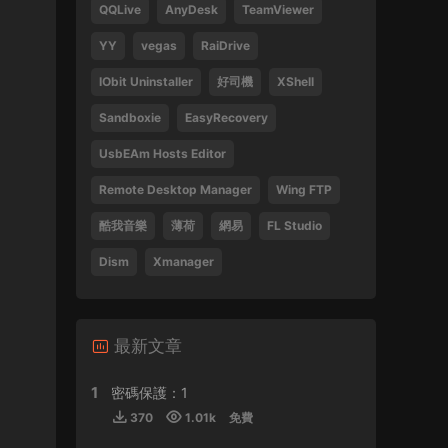
QQLive
AnyDesk
TeamViewer
Tsang Hei 2013 Blu-ray 1080i AVC DTS-HD
MA 5.1
YY
vegas
RaiDrive
470859 • 2024-09-03
IObit Uninstaller
好司機
XShell
感謝分享
Sandboxie
EasyRecovery
來源：
瞬息全宇宙
UsbEAm Hosts Editor
laohusyf • 2024-05-30
Remote Desktop Manager
Wing FTP
酷我音樂
薄荷
網易
FL Studio
喜歡聽張敬軒的歌
Dism
Xmanager
來源：
張敬軒 2018 Hinsideout 演唱會 Hins
Cheung Hinsideout Live 2018 Blu-ray 1080i
AVC DTS-HD MA 5.1
Silicon • 2024-04-30
最新文章
1
密碼保護：1
來源：
(香港站&台北站) 張學友 經典之旅
370
1.01k
免費