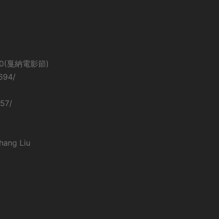
20(戛納電影節)
694/
57/
ng Liu