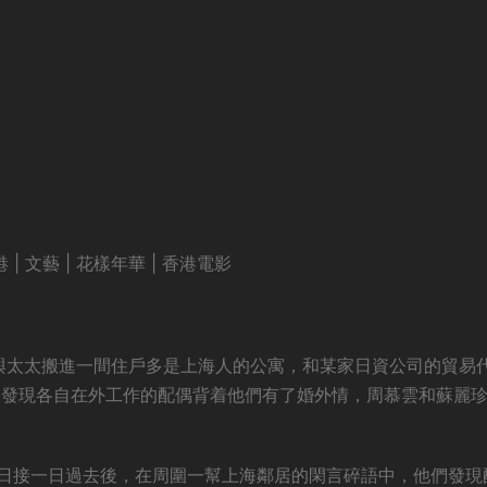
 | 文藝 | 花樣年華 | 香港電影
）與太太搬進一間住戶多是上海人的公寓，和某家日資公司的貿易
爲發現各自在外工作的配偶背着他們有了婚外情，周慕雲和蘇麗
日接一日過去後，在周圍一幫上海鄰居的閑言碎語中，他們發現