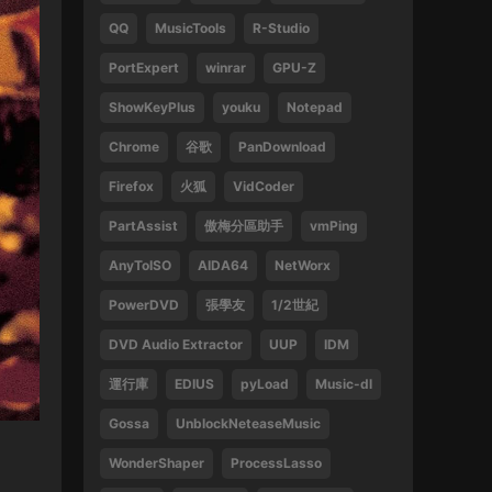
QQ
MusicTools
R-Studio
1
PortExpert
winrar
GPU-Z
來源：
周傑倫 最偉大的作品
ShowKeyPlus
youku
Notepad
13829047375 • 2025-02-21
Chrome
谷歌
PanDownload
好
Firefox
火狐
VidCoder
來源：
袁鳳瑛 天若有情
PartAssist
傲梅分區助手
vmPing
13829047375 • 2025-02-16
AnyToISO
AIDA64
NetWorx
好
PowerDVD
張學友
1/2世紀
來源：
(1080P) 張學友 2016-2019 經典之旅演
唱會香港站
DVD Audio Extractor
UUP
IDM
運行庫
EDIUS
pyLoad
Music-dl
13612396082 • 2024-09-27
Gossa
UnblockNeteaseMusic
感謝
WonderShaper
ProcessLasso
來源：
林子祥&趙增熹 2013 絕對熹祥 演唱會 A
Mix & Match Concert with George Lam & Chiu