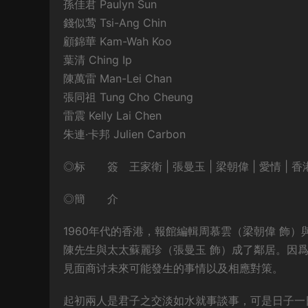
孫佳君 Paulyn Sun
錢似莺 Tsi-Ang Chin
顧錦華 Kam-Wah Koo
葉清 Ching Ip
陳萬雷 Man-Lei Chan
張同祖 Tung Cho Cheung
雷震 Kelly Lai Chen
朱連·卡邦 Julien Carbon
◎标 簽 王家衛 | 張曼玉 | 梁朝偉 | 愛情 | 香港
◎簡 介
1960年代的香港，報館編輯周慕雲（梁朝偉 飾
陳先生與太太蘇麗珍（張曼玉 飾）成了鄰居。因
見面商讨未來可能發生的事情以及相應對策。
起初兩人是君子之交淡如水就事談事，可是日子一