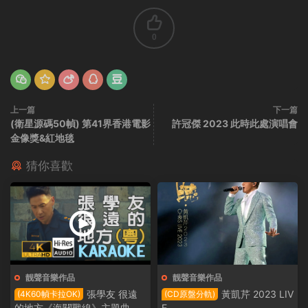
0
上一篇
下一篇
(衛星源碼50幀) 第41界香港電影
許冠傑 2023 此時此處演唱會
金像獎&紅地毯
猜你喜歡
靓聲音樂作品
靓聲音樂作品
張學友 很遠
黃凱芹 2023 LIV
(4K60幀卡拉OK)
(CD原盤分軌)
的地方《海關戰線》主題曲
E