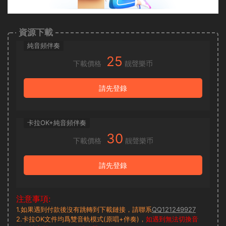
資源下載
純音頻伴奏
25
下載價格
靓聲樂币
請先登錄
卡拉OK+純音頻伴奏
30
下載價格
靓聲樂币
請先登錄
注意事項:
1.如果遇到付款後沒有跳轉到下載鏈接，請聯系
QQ121249927
2.卡拉OK文件均爲雙音軌模式(原唱+伴奏)，
如遇到無法切換音