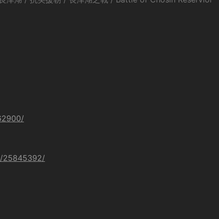
462900/
t/25845392/