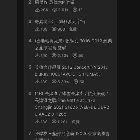
2
HY0768 • 2024-03-13
周傑倫 最偉大的作品
268
2.01k
15
貴
3
奇異博士2：瘋狂多元宇宙
來源：
容祖兒 Another Side Joey My Secret
169
960
免費
Live 2023
4
(香港站再見篇) 張學友 2016-2019 經典
509sdyfk • 2024-02-21
之旅演唱會 雙碟
這個真是太貴了
140
2.83k
50
5
黃偉文作品展 2012 Concert YY 2012
來源：
容祖兒 Another Side Joey My Secret
Live 2023
BluRay 1080i AVC DTS-HDMA5.1
139
5.83w
50
HJGZS • 2024-02-06
6
(4K) 長津湖 / 冰雪長津湖 / 抗美援朝 /
好貴啊
長津湖之戰 The Battle at Lake
Changjin 2021 2160p WEB-DL DDP2
來源：
容祖兒 Another Side Joey My Secret
0 AAC2 0 H265
Live 2023
136
1.26k
免費
HJGZS • 2024-01-31
7
張學友 – 堅持的意義 (2020東京奧運會
io；