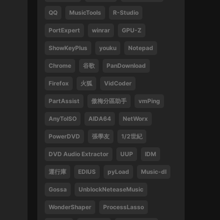
QQ
MusicTools
R-Studio
1
PortExpert
winrar
GPU-Z
來源：
周傑倫 最偉大的作品
ShowKeyPlus
youku
Notepad
13829047375 • 2025-02-21
Chrome
谷歌
PanDownload
好
Firefox
火狐
VidCoder
來源：
袁鳳瑛 天若有情
PartAssist
傲梅分區助手
vmPing
13829047375 • 2025-02-16
AnyToISO
AIDA64
NetWorx
好
PowerDVD
張學友
1/2世紀
來源：
(1080P) 張學友 2016-2019 經典之旅演
唱會香港站
DVD Audio Extractor
UUP
IDM
運行庫
EDIUS
pyLoad
Music-dl
13612396082 • 2024-09-27
Gossa
UnblockNeteaseMusic
感謝
WonderShaper
ProcessLasso
來源：
林子祥&趙增熹 2013 絕對熹祥 演唱會 A
Mix & Match Concert with George Lam & Chiu