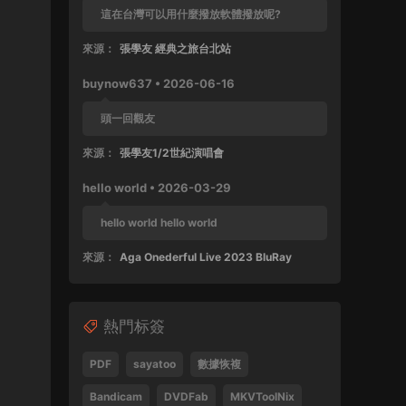
這在台灣可以用什麼撥放軟體撥放呢?
來源：
張學友 經典之旅台北站
buynow637 • 2026-06-16
頭一回觀友
來源：
張學友1/2世紀演唱會
hello world • 2026-03-29
hello world hello world
來源：
Aga Onederful Live 2023 BluRay
buynow637 • 2025-10-11
熱門标簽
這張還沒好好完整欣賞過
來源：
張學友 1999 友個人演唱會 60FPS 清晰版
PDF
sayatoo
數據恢複
SPad • 2025-04-28
Bandicam
DVDFab
MKVToolNix