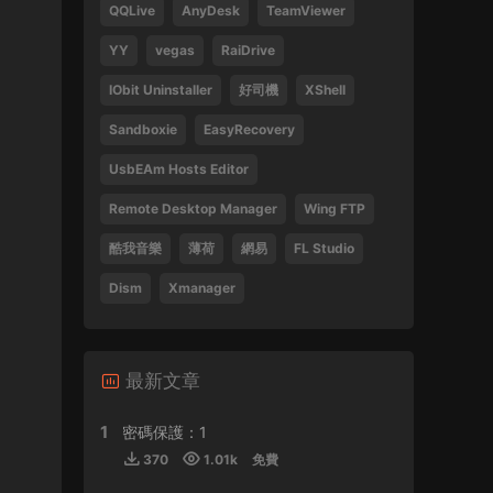
QQLive
AnyDesk
TeamViewer
Tsang Hei 2013 Blu-ray 1080i AVC DTS-HD
MA 5.1
YY
vegas
RaiDrive
470859 • 2024-09-03
IObit Uninstaller
好司機
XShell
感謝分享
Sandboxie
EasyRecovery
來源：
瞬息全宇宙
UsbEAm Hosts Editor
laohusyf • 2024-05-30
Remote Desktop Manager
Wing FTP
酷我音樂
薄荷
網易
FL Studio
喜歡聽張敬軒的歌
Dism
Xmanager
來源：
張敬軒 2018 Hinsideout 演唱會 Hins
Cheung Hinsideout Live 2018 Blu-ray 1080i
AVC DTS-HD MA 5.1
Silicon • 2024-04-30
最新文章
1
密碼保護：1
來源：
(香港站&台北站) 張學友 經典之旅
370
1.01k
免費