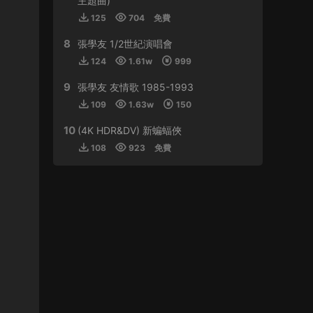
主題曲)
125
704
免費
來源：
周傑倫 最偉大的作品
8
張學友 1/2世紀演唱會
虛空恐懼 • 2024-01-11
124
1.61w
999
感謝分享
9
張學友 友情歌 1985-1993
來源：
林子祥&趙增熹 2013 絕對熹祥 演唱會 A
109
1.63w
150
Mix & Match Concert with George Lam & Chiu
Tsang Hei 2013 Blu-ray 1080i AVC DTS-HD
10
(4K HDR&DV) 新蝙蝠俠
MA 5.1
108
923
免費
buynow637 • 2024-01-01
比學友還磨得
來源：
郭富城舞林密碼世界巡迴演唱會香港站
2016
tristan • 2023-12-30
支持！！