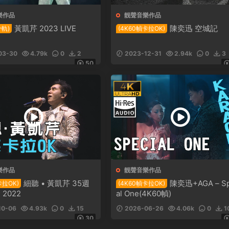
樂作品
靓聲音樂作品
黃凱芹 2023 LIVE
陳奕迅 空城記
分軌)
(4K60幀卡拉OK)
03-30
4.79k
0
2
2023-12-31
2.94k
0
3
50
樂作品
靓聲音樂作品
細聽 • 黃凱芹 35週
陳奕迅+AGA – Sp
卡拉OK)
(4K60幀卡拉OK)
2022
al One(4K60幀)
10-06
4.93k
0
15
2026-06-26
4.06k
0
1
30