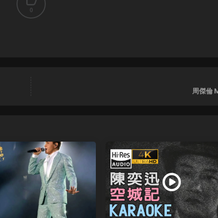
0
周傑倫 M