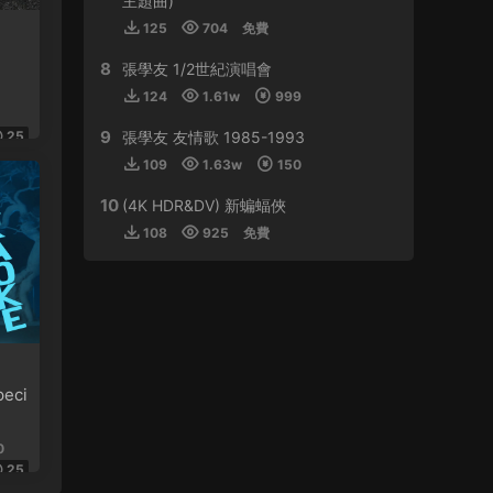
主題曲)
125
704
免費
來源：
周傑倫 最偉大的作品
8
張學友 1/2世紀演唱會
虛空恐懼 • 2024-01-11
124
1.61w
999
感謝分享
9
25
張學友 友情歌 1985-1993
來源：
林子祥&趙增熹 2013 絕對熹祥 演唱會 A
109
1.63w
150
Mix & Match Concert with George Lam & Chiu
Tsang Hei 2013 Blu-ray 1080i AVC DTS-HD
10
(4K HDR&DV) 新蝙蝠俠
MA 5.1
108
925
免費
buynow637 • 2024-01-01
比學友還磨得
來源：
郭富城舞林密碼世界巡迴演唱會香港站
2016
eci
tristan • 2023-12-30
0
支持！！
25