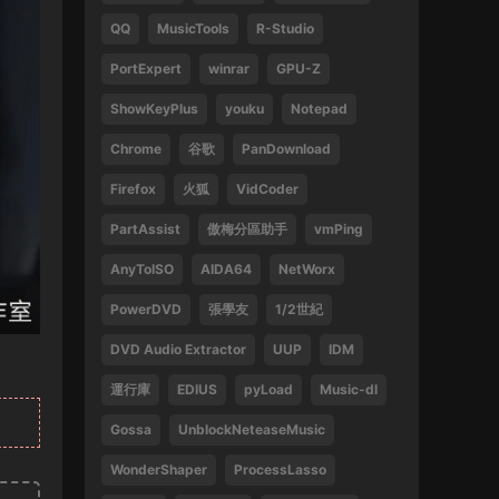
QQ
MusicTools
R-Studio
1
PortExpert
winrar
GPU-Z
來源：
周傑倫 最偉大的作品
ShowKeyPlus
youku
Notepad
13829047375 • 2025-02-21
Chrome
谷歌
PanDownload
好
Firefox
火狐
VidCoder
來源：
袁鳳瑛 天若有情
PartAssist
傲梅分區助手
vmPing
13829047375 • 2025-02-16
AnyToISO
AIDA64
NetWorx
好
PowerDVD
張學友
1/2世紀
來源：
(1080P) 張學友 2016-2019 經典之旅演
唱會香港站
DVD Audio Extractor
UUP
IDM
運行庫
EDIUS
pyLoad
Music-dl
13612396082 • 2024-09-27
Gossa
UnblockNeteaseMusic
感謝
WonderShaper
ProcessLasso
來源：
林子祥&趙增熹 2013 絕對熹祥 演唱會 A
Mix & Match Concert with George Lam & Chiu