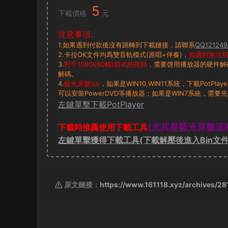
5
下載價格
元
注意事項:
1.如果遇到付款後沒有跳轉到下載鏈接，請聯系
QQ121249
2.卡拉OK文件均爲雙音軌模式(原唱+伴奏)，
如遇到無法切換
3.
對于1080i(60幀)格式的視頻
，需要啓用播放器的硬件解
解碼。
4.
藍光原盤iso
，如果是WIN10,WIN11系統，下載PotP
可以安裝PowerDVD等播放器；如果是WIN7系統，需要先
左鍵單擊下載PotPlayer
(尤其是藍光原盤這
下載時推薦使用下載工具
左鍵單擊獲得下載工具(下載解壓後進入Bin文件
原文鏈接：
https://www.161118.xyz/archives/28