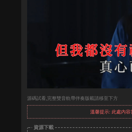
源碼試看,完整雙音軌帶伴奏版載請移至下方
溫馨提示: 此處内
資源下載