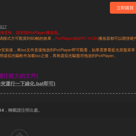
立即購買
927
音軌，請安裝PotPlayer播放器
。
碼模式方可觀賞到60幀的效果，
PotPlayer或MPC-HC64
播放器都可以開啓硬
layer安裝後，将iso文件直接拖放到PotPlayer即可觀看，如果需要看藍光原盤菜單
用虛拟光驅軟件加載iso之後，再将虛拟光驅盤符拖放到PotPlayer。
種比較大的文件)
夾運行一下綠化.bat即可)
14
，轉載請注明出處。