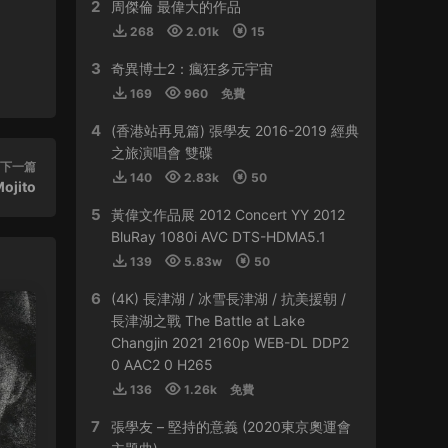
2
HY0768 • 2024-03-13
周傑倫 最偉大的作品
268
2.01k
15
貴
3
奇異博士2：瘋狂多元宇宙
來源：
容祖兒 Another Side Joey My Secret
169
960
免費
Live 2023
4
(香港站再見篇) 張學友 2016-2019 經典
509sdyfk • 2024-02-21
之旅演唱會 雙碟
下一篇
這個真是太貴了
140
2.83k
50
ojito
5
黃偉文作品展 2012 Concert YY 2012
來源：
容祖兒 Another Side Joey My Secret
Live 2023
BluRay 1080i AVC DTS-HDMA5.1
139
5.83w
50
HJGZS • 2024-02-06
6
(4K) 長津湖 / 冰雪長津湖 / 抗美援朝 /
好貴啊
長津湖之戰 The Battle at Lake
Changjin 2021 2160p WEB-DL DDP2
來源：
容祖兒 Another Side Joey My Secret
0 AAC2 0 H265
Live 2023
136
1.26k
免費
HJGZS • 2024-01-31
7
張學友 – 堅持的意義 (2020東京奧運會
io；