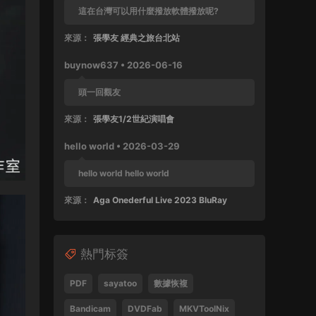
這在台灣可以用什麼撥放軟體撥放呢?
來源：
張學友 經典之旅台北站
buynow637 • 2026-06-16
頭一回觀友
來源：
張學友1/2世紀演唱會
hello world • 2026-03-29
hello world hello world
來源：
Aga Onederful Live 2023 BluRay
buynow637 • 2025-10-11
熱門标簽
這張還沒好好完整欣賞過
來源：
張學友 1999 友個人演唱會 60FPS 清晰版
PDF
sayatoo
數據恢複
SPad • 2025-04-28
Bandicam
DVDFab
MKVToolNix