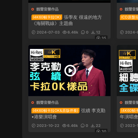
靓聲音樂作品
靓聲音
張學友 很遠的地方
(4K60幀卡拉OK)
(CD原盤
《海關戰線》主題曲
2024-07-03
6.46k
0
12
2024-
35
靓聲音樂作品
靓聲音
弦續 李克勤
(4K60幀卡拉OK&原版伴奏)
(4K60幀
•港樂演唱會
年演唱會 
2023-10-22
6.46k
0
22
2023-
30