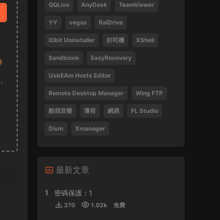
QQLive
AnyDesk
TeamViewer
Tsang Hei 2013 Blu-ray 1080i AVC DTS-HD
MA 5.1
YY
vegas
RaiDrive
470859 • 2024-09-03
IObit Uninstaller
好司機
XShell
感謝分享
Sandboxie
EasyRecovery
件
來源：
瞬息全宇宙
UsbEAm Hosts Editor
，
laohusyf • 2024-05-30
Remote Desktop Manager
Wing FTP
酷我音樂
薄荷
網易
FL Studio
喜歡聽張敬軒的歌
Dism
Xmanager
來源：
張敬軒 2018 Hinsideout 演唱會 Hins
Cheung Hinsideout Live 2018 Blu-ray 1080i
AVC DTS-HD MA 5.1
Silicon • 2024-04-30
最新文章
1
密碼保護：1
來源：
(香港站&台北站) 張學友 經典之旅
370
1.02k
免費