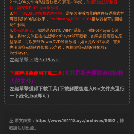
2.卡拉OK文件均爲雙音軌模式(原唱+伴奏)，
如遇到無法切換音
軌，請安裝PotPlayer播放器
。
3.
對于1080i(60幀)格式的視頻
，需要啓用播放器的硬件解碼模式方
可觀賞到60幀的效果，
PotPlayer或MPC-HC64
播放器都可以開啓
硬件解碼。
4.
藍光原盤iso
，如果是WIN10,WIN11系統，下載PotPlayer安裝
後，将iso文件直接拖放到PotPlayer即可觀看，如果需要看藍光原
盤菜單，可以安裝PowerDVD等播放器；如果是WIN7系統，需要
先用虛拟光驅軟件加載iso之後，再将虛拟光驅盤符拖放到
PotPlayer。
左鍵單擊下載PotPlayer
(尤其是藍光原盤這種比較
下載時推薦使用下載工具
大的文件)
左鍵單擊獲得下載工具(下載解壓後進入Bin文件夾運行
一下綠化.bat即可)
原文鏈接：
https://www.161118.xyz/archives/6692
，轉
載請注明出處。