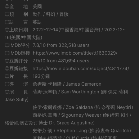
◎産 地 美國
◎類 别 動作 / 科幻 / 冒險
◎語 言 英語
◎上映日期 2022-12-14(中國香港/中國台灣) / 2022-12-
16(美國/中國大陸)
◎IMDb評分 7.8/10 from 322,518 users
◎IMDb鏈接 https://www.imdb.com/title/tt1630029/
◎豆瓣評分 7.9/10 from 481,694 users
◎豆瓣鏈接 https://movie.douban.com/subject/4811774/
◎片 長 193分鍾
◎導 演 詹姆斯·卡梅隆 / James Cameron
◎演 員 薩姆·沃辛頓 / Sam Worthington (飾 傑克·薩利
Jake Sully)
佐伊·索爾達娜 / Zoe Saldana (飾 奈蒂莉 Neytiri)
西格妮·韋弗 / Sigourney Weaver (飾 绮莉 Kiri /
格蕾絲·奧古斯汀博士 Dr. Grace Augustine)
史蒂芬·朗 / Stephen Lang (飾 誇裏奇 Quaritch)
克利夫·柯蒂斯 / Cliff Curtis (飾 特諾瓦裏