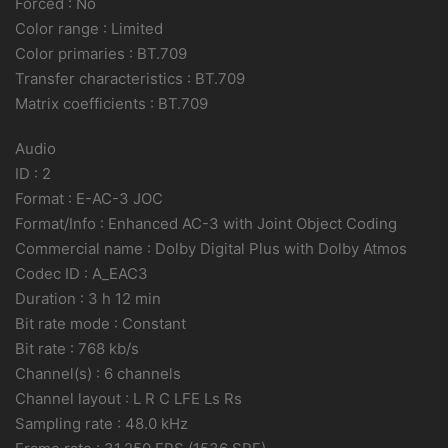
Forced : No
Color range : Limited
Color primaries : BT.709
Transfer characteristics : BT.709
Matrix coefficients : BT.709
Audio
ID : 2
Format : E-AC-3 JOC
Format/Info : Enhanced AC-3 with Joint Object Coding
Commercial name : Dolby Digital Plus with Dolby Atmos
Codec ID : A_EAC3
Duration : 3 h 12 min
Bit rate mode : Constant
Bit rate : 768 kb/s
Channel(s) : 6 channels
Channel layout : L R C LFE Ls Rs
Sampling rate : 48.0 kHz