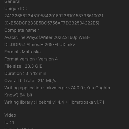
General
Unique ID :
241326582345195842916923819158736610021
(0xB58DCF233E5BC5756AF7D2B2504222E5)
Complete name :
Avatar.The.Way.of.Water.2022.2160p.WEB-
DL.DDP5.1.Atmos.H.265-FLUX.mkv
Format : Matroska
Format version : Version 4
File size : 28.3 GiB
Duration : 3 h 12 min
Overall bit rate : 21.1 Mb/s
Writing application : mkvmerge v74.0.0 (‘You Oughta
Know’) 64-bit
Writing library : libebml v1.4.4 + libmatroska v1.7.1
Video
ID : 1