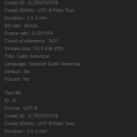
Codec ID : S_TEXT/UTF8
Codec ID/Info : UTF-8 Plain Text
Duration : 3 h 2 min
Bit rate : 40 b/s
Frame rate : 0.221 FPS
Count of elements : 2411
Stream size : 53.5 KiB (0%)
Title : Latin American
Language : Spanish (Latin America)
Default : No
Forced : No
Text #6
ID : 8
Format : UTF-8
Codec ID : S_TEXT/UTF8
Codec ID/Info : UTF-8 Plain Text
Duration : 3 h 2 min