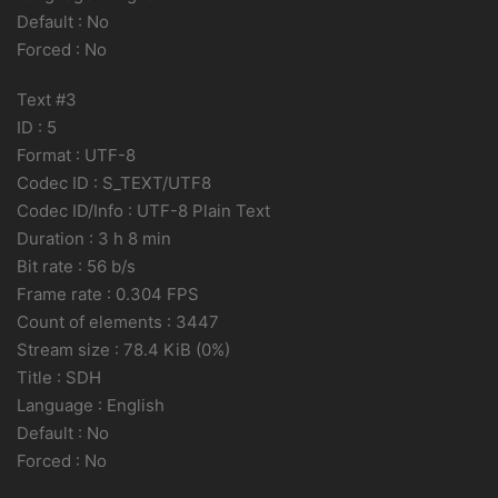
Default : No
Forced : No
Text #3
ID : 5
Format : UTF-8
Codec ID : S_TEXT/UTF8
Codec ID/Info : UTF-8 Plain Text
Duration : 3 h 8 min
Bit rate : 56 b/s
Frame rate : 0.304 FPS
Count of elements : 3447
Stream size : 78.4 KiB (0%)
Title : SDH
Language : English
Default : No
Forced : No