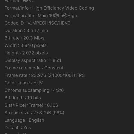
Format : HEVC
Format/Info : High Efficiency Video Coding
Format profile : Main 10@L5@High
Codec ID : V_MPEGH/ISO/HEVC
Duration : 3 h 12 min
Bit rate : 20.3 Mb/s
Width : 3 840 pixels
Height : 2 072 pixels
Display aspect ratio : 1.85:1
Frame rate mode : Constant
Frame rate : 23.976 (24000/1001) FPS
Color space : YUV
Chroma subsampling : 4:2:0
Bit depth : 10 bits
Bits/(Pixel*Frame) : 0.106
Stream size : 27.3 GiB (96%)
Language : English
Default : Yes