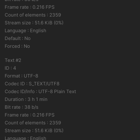
Frame rate : 0.216 FPS
Count of elements : 2359
Stream size : 51.6 KiB (0%)
Language : English
Default : No
Forced : No
Text #2
ID : 4
Format : UTF-8
Codec ID : S_TEXT/UTF8
Codec ID/Info : UTF-8 Plain Text
Duration : 3 h 1 min
Bit rate : 38 b/s
Frame rate : 0.216 FPS
Count of elements : 2359
Stream size : 51.6 KiB (0%)
Language : English