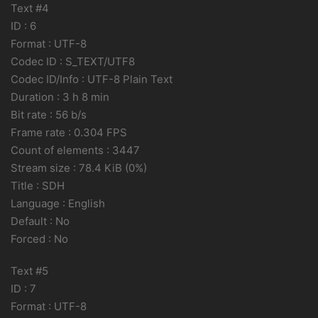
Text #4
ID : 6
Format : UTF-8
Codec ID : S_TEXT/UTF8
Codec ID/Info : UTF-8 Plain Text
Duration : 3 h 8 min
Bit rate : 56 b/s
Frame rate : 0.304 FPS
Count of elements : 3447
Stream size : 78.4 KiB (0%)
Title : SDH
Language : English
Default : No
Forced : No
Text #5
ID : 7
Format : UTF-8