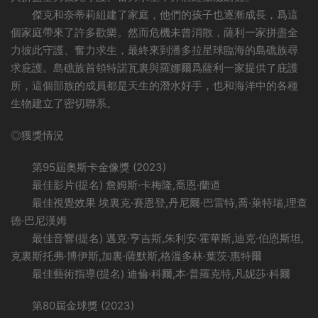
傑克和奈蒂莉組建了家庭，他們的孩子也逐漸成長，爲這
個家庭帶來了許多歡樂。然而危機未曾消散，薩利一家拼盡全
力彼此守護、奮力求生，最終來到潘多拉星球臨海的島礁族尋
求庇護。島礁族首領特諾瓦裏與羅娜爾爲薩利一家提供了庇護
所，這個部族的成員都是天生的潛水好手，也和海洋中的各種
生物建立了密切聯系。
◎獲獎情況
第95屆奧斯卡金像獎 (2023)
最佳影片(提名) 詹姆斯·卡梅隆,喬恩·蘭道
最佳視覺效果 埃裏克·賽恩登,丹尼爾·巴雷特,喬·萊特瑞,理查
德·巴尼漢姆
最佳音響(提名) 邁克·亨吉斯,朱利安·霍華斯,迪克·伯恩斯坦,
克裏斯托弗·博伊斯,加裏·薩默斯,格溫多林·葉茨·惠特爾
最佳藝術指導(提名) 迪倫·科爾,本·普羅克特,凡妮莎·科爾
第80屆金球獎 (2023)