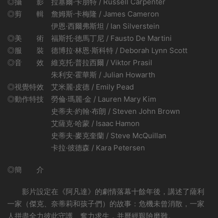
◎攝 影 拉塞爾·卡朋特 / Russell Carpenter
◎剪 輯 詹姆斯·卡梅隆 / James Cameron
伊恩·西爾弗斯坦 / Ian Silverstein
◎美 術 福斯托·徳馬丁尼 / Fausto De Martini
◎服 裝 德博拉·林恩·斯科特 / Deborah Lynn Scott
◎音 效 維克托·普拉西爾 / Viktor Prasil
朱利安·霍華斯 / Julian Howarth
◎視覺特效 艾米麗·皮德 / Emily Pead
◎動作特技 勞倫·瑪麗·金 / Lauren Mary Kim
史蒂夫·約翰·布朗 / Steven John Brown
艾薩克·哈蒙 / Isaac Hamon
史蒂夫·麥克奎蘭 / Steve McQuillan
卡拉·彼德森 / Kara Petersen
◎簡 介
影片設定在《阿凡達》的劇情落幕十餘年後，講述了薩利
一家（傑克、奈蒂莉和孩子們）的故事：危機未曾消散，一家
人拼盡全力彼此守護、奮力求生，并曆經艱險磨難。