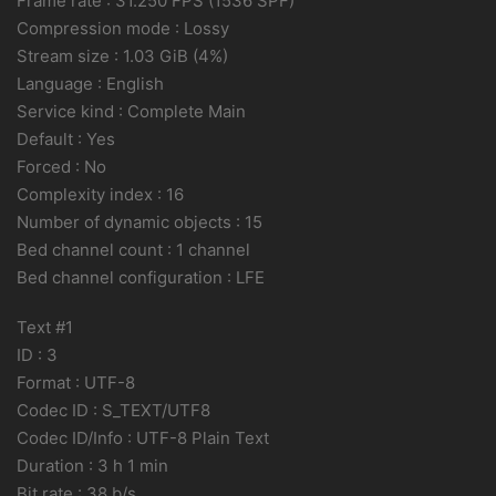
Frame rate : 31.250 FPS (1536 SPF)
Compression mode : Lossy
Stream size : 1.03 GiB (4%)
Language : English
Service kind : Complete Main
Default : Yes
Forced : No
Complexity index : 16
Number of dynamic objects : 15
Bed channel count : 1 channel
Bed channel configuration : LFE
Text #1
ID : 3
Format : UTF-8
Codec ID : S_TEXT/UTF8
Codec ID/Info : UTF-8 Plain Text
Duration : 3 h 1 min
Bit rate : 38 b/s