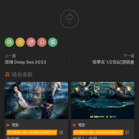
0
上一篇
下一篇
深海 Deep Sea 2023
張學友 1/2世紀演唱會
猜你喜歡
電影
電影
消
巨
(1080P+4K SDR&HDR&DV)
(1080P+4K SDR&HDR&DV)
失的她
齒鲨2：深淵