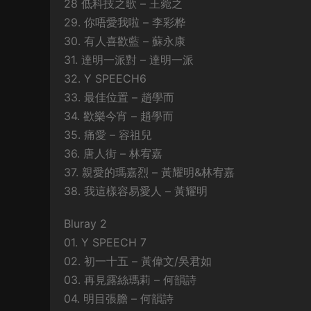
28 低科技之歌 – 王菀之
29. 你唔愛我啦 – 李彩桦
30. 有人喜歡藍 – 蘇永康
31. 達明一派對 – 達明一派
32. Y SPEECH6
33. 最佳位置 – 趙學而
34. 歡樂今宵 – 趙學而
35. 痛愛 – 容祖兒
36. 唐人街 – 林宥嘉
37. 親愛的瑪嘉烈 – 黃耀明&林宥嘉
38. 我這樣容易愛人 – 黃耀明
Bluray 2
01. Y SPEECH 7
02. 初一十五 – 黃偉文/吳君如
03. 再見露絲瑪莉 – 何韻詩
04. 明目張膽 – 何韻詩