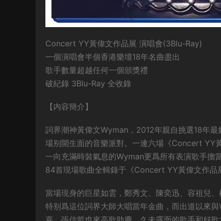
Concert YY黃偉文作品展 演唱會(3Blu-Ray)
一個演唱會半個香港樂壇18年名曲盡出
歌手數量超越任何一個頒獎禮
破紀錄 3Blu-Ray 全收錄
【内容簡介】
詞界潮神黃偉文Wyman，2012年親自挑選18年
場别開生面的音樂派對。一連六場《Concert 
一向充滿時裝氣息的Wyman更爲所有表演歌手擔
84首現場歌曲全輯錄于《Concert YY黃偉文作品展
當場現身的巨星如雲，鄭秀文、陳奕迅、容祖兒、楊
特别爲這位詞界大師大唱當年金曲，而出道以來與
嘉、張信哲也來高歌助慶。久未露面的歌手和好歌