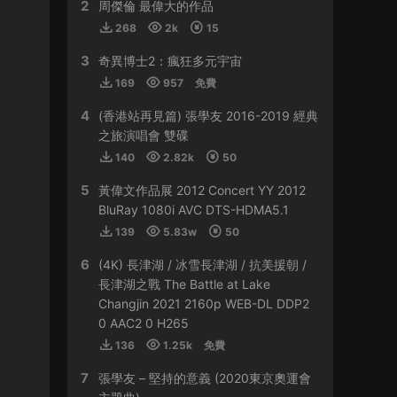
2
HY0768 • 2024-03-13
周傑倫 最偉大的作品
268
2k
15
貴
3
奇異博士2：瘋狂多元宇宙
來源：
容祖兒 Another Side Joey My Secret
169
957
免費
Live 2023
4
(香港站再見篇) 張學友 2016-2019 經典
509sdyfk • 2024-02-21
之旅演唱會 雙碟
這個真是太貴了
140
2.82k
50
5
黃偉文作品展 2012 Concert YY 2012
來源：
容祖兒 Another Side Joey My Secret
Live 2023
BluRay 1080i AVC DTS-HDMA5.1
139
5.83w
50
HJGZS • 2024-02-06
6
(4K) 長津湖 / 冰雪長津湖 / 抗美援朝 /
好貴啊
長津湖之戰 The Battle at Lake
Changjin 2021 2160p WEB-DL DDP2
來源：
容祖兒 Another Side Joey My Secret
0 AAC2 0 H265
Live 2023
136
1.25k
免費
HJGZS • 2024-01-31
7
張學友 – 堅持的意義 (2020東京奧運會
io；