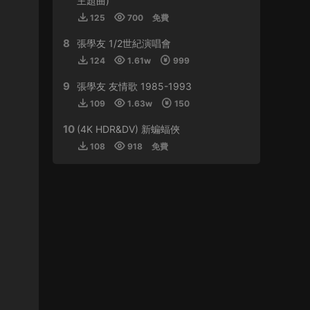
主題曲)
125
700
免費
來源：
周傑倫 最偉大的作品
8
張學友 1/2世紀演唱會
虛空恐懼 • 2024-01-11
124
1.61w
999
感謝分享
9
張學友 友情歌 1985-1993
來源：
林子祥&趙增熹 2013 絕對熹祥 演唱會 A
109
1.63w
150
Mix & Match Concert with George Lam & Chiu
Tsang Hei 2013 Blu-ray 1080i AVC DTS-HD
10
(4K HDR&DV) 新蝙蝠俠
MA 5.1
108
918
免費
buynow637 • 2024-01-01
比學友還磨得
來源：
郭富城舞林密碼世界巡迴演唱會香港站
2016
tristan • 2023-12-30
支持！！