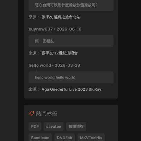
這在台灣可以用什麼撥放軟體撥放呢?
來源：
張學友 經典之旅台北站
buynow637 • 2026-06-16
頭一回觀友
來源：
張學友1/2世紀演唱會
hello world • 2026-03-29
hello world hello world
來源：
Aga Onederful Live 2023 BluRay
buynow637 • 2025-10-11
熱門标簽
這張還沒好好完整欣賞過
來源：
張學友 1999 友個人演唱會 60FPS 清晰版
PDF
sayatoo
數據恢複
SPad • 2025-04-28
Bandicam
DVDFab
MKVToolNix