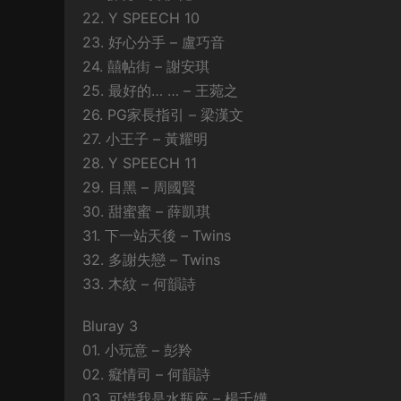
22. Y SPEECH 10
23. 好心分手 – 盧巧音
24. 囍帖街 – 謝安琪
25. 最好的… … – 王菀之
26. PG家長指引 – 梁漢文
27. 小王子 – 黃耀明
28. Y SPEECH 11
29. 目黑 – 周國賢
30. 甜蜜蜜 – 薛凱琪
31. 下一站天後 – Twins
32. 多謝失戀 – Twins
33. 木紋 – 何韻詩
Bluray 3
01. 小玩意 – 彭羚
02. 癡情司 – 何韻詩
03. 可惜我是水瓶座 – 楊千嬅