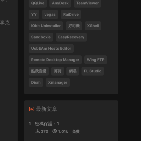
QQLive
AnyDesk
TeamViewer
Tsang Hei 2013 Blu-ray 1080i AVC DTS-HD
MA 5.1
YY
vegas
RaiDrive
(李克
470859 • 2024-09-03
IObit Uninstaller
好司機
XShell
感謝分享
Sandboxie
EasyRecovery
來源：
瞬息全宇宙
UsbEAm Hosts Editor
laohusyf • 2024-05-30
Remote Desktop Manager
Wing FTP
酷我音樂
薄荷
網易
FL Studio
喜歡聽張敬軒的歌
Dism
Xmanager
來源：
張敬軒 2018 Hinsideout 演唱會 Hins
Cheung Hinsideout Live 2018 Blu-ray 1080i
AVC DTS-HD MA 5.1
Silicon • 2024-04-30
最新文章
1
密碼保護：1
來源：
(香港站&台北站) 張學友 經典之旅
370
1.01k
免費