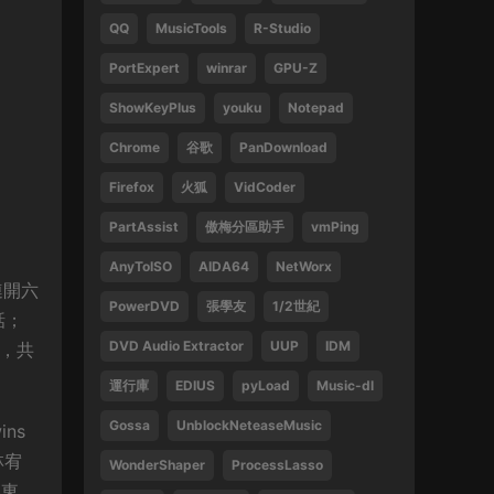
QQ
MusicTools
R-Studio
1
PortExpert
winrar
GPU-Z
來源：
周傑倫 最偉大的作品
ShowKeyPlus
youku
Notepad
13829047375 • 2025-02-21
Chrome
谷歌
PanDownload
好
Firefox
火狐
VidCoder
來源：
袁鳳瑛 天若有情
PartAssist
傲梅分區助手
vmPing
13829047375 • 2025-02-16
AnyToISO
AIDA64
NetWorx
好
連開六
PowerDVD
張學友
1/2世紀
話；
來源：
(1080P) 張學友 2016-2019 經典之旅演
唱會香港站
DVD Audio Extractor
UUP
IDM
況，共
運行庫
EDIUS
pyLoad
Music-dl
13612396082 • 2024-09-27
Gossa
UnblockNeteaseMusic
ns
感謝
林宥
WonderShaper
ProcessLasso
來源：
林子祥&趙增熹 2013 絕對熹祥 演唱會 A
曉東、
Mix & Match Concert with George Lam & Chiu