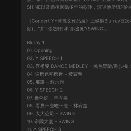
SHINE以及婚後退隐多年的彭羚，演唱他所填詞
《Concert YY黃偉文作品展》三碟裝Blu-ray首
勤)、“井”(張敬軒)和“那邊見”(SWING)。
Bluray 1
01. Opening
02. Y SPEECH 1
03. 容祖兒 DANCE MEDLEY – 桃色冒險/跑步
04. 這麽遠那麽近 – 黃耀明
05. 那誰 – 蘇永康
06. Y SPEECH 2
07. 自然醒 – 林宥嘉
08. 看見什麽吃什麽 – 林宥嘉
09. 大大公司 – SWING
10. 帝國大廈 – SWING
11. Y SPEECH 3