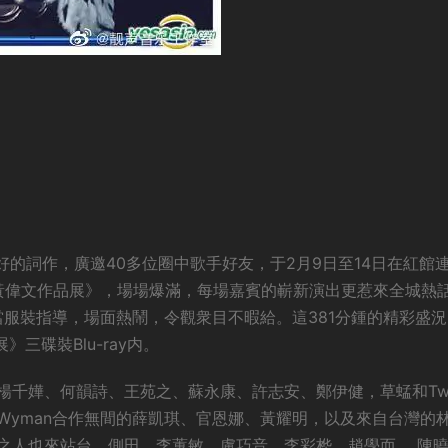
最好的詞作，廣邀40多位圈中歌手好友，于2月9日至14日在紅館
YY黃偉文作品展》，場場爆滿，每場嘉賓的嶄新演出更惹來全城熱
當服裝指導，場面熱鬧，令觀衆目不暇給。這381分鍾的精彩盛
》三碟裝Blu-ray内。
千嬅、何韻詩、王苑之、蘇永康、許志安、鄭伊健，草蜢和Twi
Wyman合作無間的薛凱琪、官恩娜、黃耀明，以及來自台灣的
之人也來站台，側田、李蕙敏、盧巧音、李彩桦、趙學而、 陳