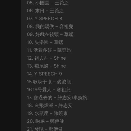
05. 小團圓 – 王菀之
06. 末日 – 王菀之
07. Y SPEECH 8
08. 我的驕傲 – 容祖兒
09. 好戲在後頭 – 草蜢
10. 失樂園 – 草蜢
11. 活着多好 – 陳奕迅
12. 祖與占 – Shine
13. 燕尾蝶 – Shine
14. Y SPEECH 9
15.耿耿于懷 – 麥浚龍
16.16号愛人 – 容祖兒
17. 會過去的 – 許志安/車婉婉
18. 灰飛煙滅 – 許志安
19. 水瓶座 – 陳曉東
20. 吻感 – 鄭伊健
21. 發現 – 鄭伊健