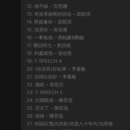
12. 地平線 – 官恩娜
13. 奇洛李維斯的回信 – 薜凱琪
14. 男孩像你 – 薜凱琪
15. 洗剪吹 – 吳浩康
16. 一事無成 – 周柏豪&鄭融
17. 髒話阿七 – 劉浩龍
18. 到處留情 – 張信哲
19. Y SPEECH 4
20. (你沒有)好結果 – 李蕙敏
21. 活得比你好 – 李蕙敏
22. 牆紙 – 容祖兒
23. Y SPEECH 5
24. 大開眼戒 – 陳奕迅
25. 尼古丁 – 陳奕迅
26. 傾城 – 陳奕迅
27. 何韻詩:豔光四射/你是八十年代/光明會