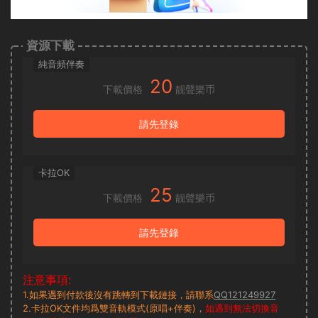
資源下載
純音頻伴奏
20
下載價格
靓聲樂币
請先登錄
卡拉OK
25
下載價格
靓聲樂币
請先登錄
注意事項:
1.如果遇到付款後沒有跳轉到下載鏈接，請聯系
QQ121249927
2.卡拉OK文件均爲雙音軌模式(原唱+伴奏)，
如遇到無法切換音