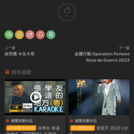
0
上一篇
下一篇
炎明熹 今生今世
金爆行動 Operation Fortune
Ruse de Guerre 2023
猜你喜歡
靓聲音樂作品
靓聲音樂作品
張學友 很遠
黃凱芹 2023 LIV
(4K60幀卡拉OK)
(CD原盤分軌)
的地方《海關戰線》主題曲
E