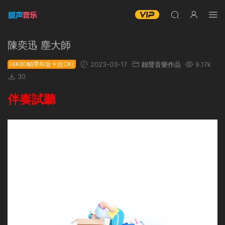
陳奕迅 塵大師
(4K60幀帶和音卡拉OK)
2023-03-17
靓聲音樂作品
9.17k
30
伴奏試聽