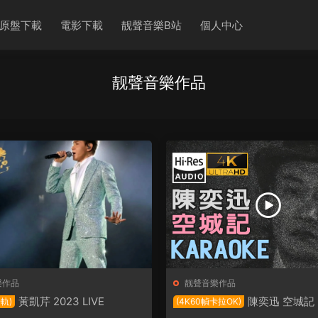
原盤下載
電影下載
靓聲音樂B站
個人中心
靓聲音樂作品
樂作品
靓聲音樂作品
黃凱芹 2023 LIVE
陳奕迅 空城記
軌)
(4K60幀卡拉OK)