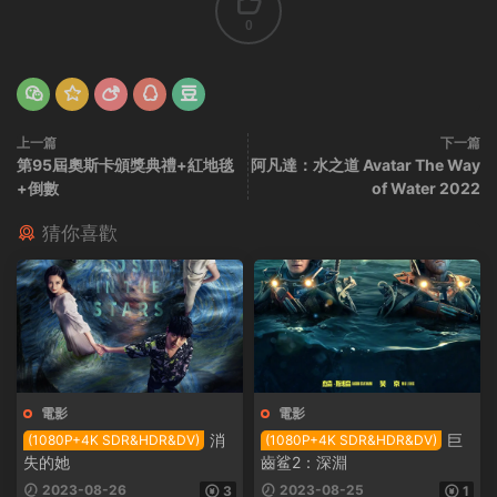
0
上一篇
下一篇
第95屆奧斯卡頒獎典禮+紅地毯
阿凡達：水之道 Avatar The Way
+倒數
of Water 2022
猜你喜歡
電影
電影
消
巨
(1080P+4K SDR&HDR&DV)
(1080P+4K SDR&HDR&DV)
失的她
齒鲨2：深淵
2023-08-26
2023-08-25
3
1