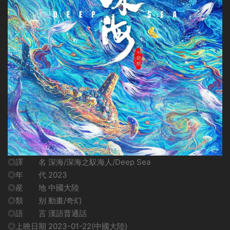
◎譯 名 深海/深海之馭海人/Deep Sea
◎年 代 2023
◎産 地 中國大陸
◎類 别 動畫/奇幻
◎語 言 漢語普通話
◎上映日期 2023-01-22(中國大陸)