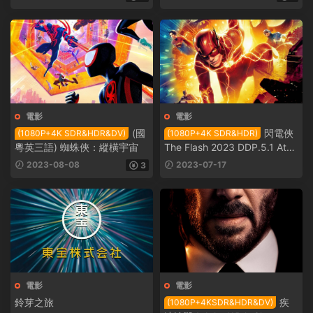
電影
電影
(國
閃電俠
(1080P+4K SDR&HDR&DV)
(1080P+4K SDR&HDR)
粵英三語) 蜘蛛俠：縱橫宇宙
The Flash 2023 DDP.5.1 Atm
os
2023-08-08
2023-07-17
3
電影
電影
鈴芽之旅
疾
(1080P+4KSDR&HDR&DV)