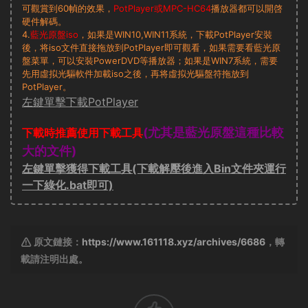
可觀賞到60幀的效果，
PotPlayer或MPC-HC64
播放器都可以開啓
硬件解碼。
4.
藍光原盤iso
，如果是WIN10,WIN11系統，下載PotPlayer安裝
後，将iso文件直接拖放到PotPlayer即可觀看，如果需要看藍光原
盤菜單，可以安裝PowerDVD等播放器；如果是WIN7系統，需要
先用虛拟光驅軟件加載iso之後，再将虛拟光驅盤符拖放到
PotPlayer。
左鍵單擊下載PotPlayer
(尤其是藍光原盤這種比較
下載時推薦使用下載工具
大的文件)
左鍵單擊獲得下載工具(下載解壓後進入Bin文件夾運行
一下綠化.bat即可)
原文鏈接：
https://www.161118.xyz/archives/6686
，轉
載請注明出處。