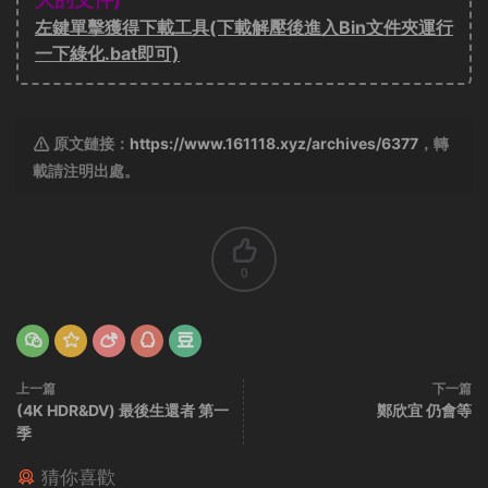
左鍵單擊獲得下載工具(下載解壓後進入Bin文件夾運行
一下綠化.bat即可)
原文鏈接：
https://www.161118.xyz/archives/6377
，轉
載請注明出處。
0
上一篇
下一篇
(4K HDR&DV) 最後生還者 第一
鄭欣宜 仍會等
季
猜你喜歡