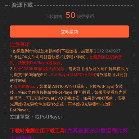
資源下載
50
下載價格
靓聲樂币
立即購買
注意事項:
1.如果遇到付款後沒有跳轉到下載鏈接，請聯系
QQ121249927
2.卡拉OK文件均爲雙音軌模式(原唱+伴奏)，
如遇到無法切換音
軌，請安裝PotPlayer播放器
。
3.
對于1080i(60幀)格式的視頻
，需要啓用播放器的硬件解碼模式方
可觀賞到60幀的效果，
PotPlayer或MPC-HC64
播放器都可以開啓
硬件解碼。
4.
藍光原盤iso
，如果是WIN10,WIN11系統，下載PotPlayer安裝
後，将iso文件直接拖放到PotPlayer即可觀看，如果需要看藍光原
盤菜單，可以安裝PowerDVD等播放器；如果是WIN7系統，需要
先用虛拟光驅軟件加載iso之後，再将虛拟光驅盤符拖放到
PotPlayer。
左鍵單擊下載PotPlayer
(尤其是藍光原盤這種比較
下載時推薦使用下載工具
大的文件)