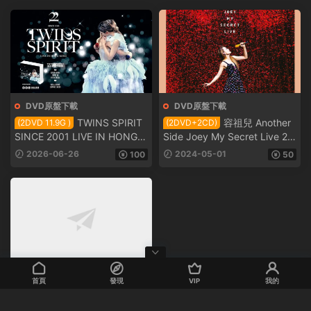
DVD原盤下載
DVD原盤下載
TWINS SPIRIT
容祖兒 Another
(2DVD 11.9G )
(2DVD+2CD)
SINCE 2001 LIVE IN HONG K
Side Joey My Secret Live 20
ONG
23
2026-06-26
2024-05-01
100
50
DVD原盤下載
首頁
發現
VIP
我的
弦續 李克勤
(2DVD原盤 13.2G)
•港樂演唱會