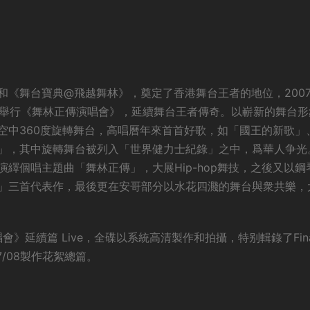
》和《舞台寶典@飛越舞林》，奠定了香港舞台王者的地位，2007
，舉行《舞林正傳演唱會》，延續舞台王者傳奇。以嶄新的舞台形
空中360度旋轉舞台，高唱曆年來首首好歌，如「國王的新歌」
」，其中旋轉舞台被列入「世界健力士紀錄」之中，爲華人争光
繹個唱主題曲「舞林正傳」，大展Hip-hop舞技，之後又以鋼
」三首代表作，最後更在安哥部分以水花四濺的舞台與衆共樂，
》延續篇 Live，全碟以系統高清製作和拍攝，特别輯錄了Fina
7/08製作花絮總篇。