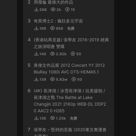
2
HY0768 • 2024-03-13
周傑倫 最偉大的作品
268
2k
15
貴
3
奇異博士2：瘋狂多元宇宙
來源：
容祖兒 Another Side Joey My Secret
169
958
免費
Live 2023
4
(香港站再見篇) 張學友 2016-2019 經典
509sdyfk • 2024-02-21
之旅演唱會 雙碟
這個真是太貴了
140
2.82k
50
5
黃偉文作品展 2012 Concert YY 2012
來源：
容祖兒 Another Side Joey My Secret
Live 2023
BluRay 1080i AVC DTS-HDMA5.1
139
5.83w
50
HJGZS • 2024-02-06
6
(4K) 長津湖 / 冰雪長津湖 / 抗美援朝 /
好貴啊
長津湖之戰 The Battle at Lake
Changjin 2021 2160p WEB-DL DDP2
來源：
容祖兒 Another Side Joey My Secret
0 AAC2 0 H265
Live 2023
136
1.25k
免費
HJGZS • 2024-01-31
7
張學友 – 堅持的意義 (2020東京奧運會
io；