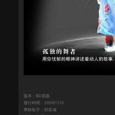
版本：BD原版
發行時間：2009/1/13
專輯歌手：郭富城