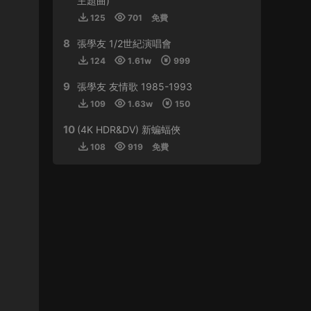
主題曲)
125
701
免費
來源：
周傑倫 最偉大的作品
8
張學友 1/2世紀演唱會
虛空恐懼 • 2024-01-11
124
1.61w
999
感謝分享
9
張學友 友情歌 1985-1993
來源：
林子祥&趙增熹 2013 絕對熹祥 演唱會 A
109
1.63w
150
Mix & Match Concert with George Lam & Chiu
Tsang Hei 2013 Blu-ray 1080i AVC DTS-HD
10
(4K HDR&DV) 新蝙蝠俠
MA 5.1
108
919
免費
buynow637 • 2024-01-01
比學友還磨得
來源：
郭富城舞林密碼世界巡迴演唱會香港站
2016
tristan • 2023-12-30
支持！！