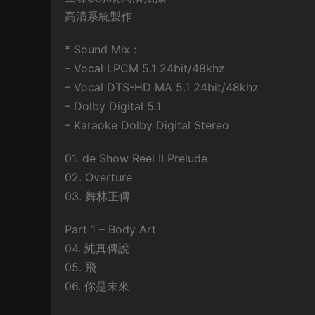
高清系統製作
* Sound Mix :
– Vocal LPCM 5.1 24bit/48khz
– Vocal DTS-HD MA 5.1 24bit/48khz
– Dolby Digital 5.1
– Karaoke Dolby Digital Stereo
01. de Show Reel II Prelude
02. Overture
03. 舞林正傳
Part 1 – Body Art
04. 純真傳說
05. 飛
06. 你是未來