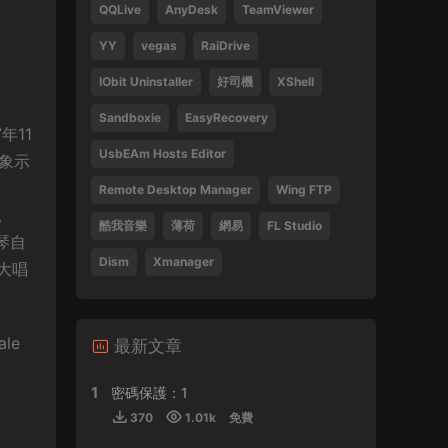
QQLive
AnyDesk
TeamViewer
Tsang Hei 2013 Blu-ray 1080i AVC DTS-HD
MA 5.1
YY
vegas
RaiDrive
470859 • 2024-09-03
IObit Uninstaller
好司機
XShell
感謝分享
Sandboxie
EasyRecovery
年11
來源：
瞬息全宇宙
UsbEAm Hosts Editor
象示
、
laohusyf • 2024-05-30
Remote Desktop Manager
Wing FTP
。
酷我音樂
薄荷
網易
FL Studio
喜歡聽張敬軒的歌
琴自
Dism
Xmanager
來源：
張敬軒 2018 Hinsideout 演唱會 Hins
大唱
Cheung Hinsideout Live 2018 Blu-ray 1080i
AVC DTS-HD MA 5.1
Silicon • 2024-04-30
le
最新文章
1
密碼保護：1
來源：
(香港站&台北站) 張學友 經典之旅
370
1.01k
免費