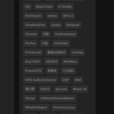
QQ
MusicTools
R-Studio
1
PortExpert
winrar
GPU-Z
來源：
周傑倫 最偉大的作品
ShowKeyPlus
youku
Notepad
13829047375 • 2025-02-21
Chrome
谷歌
PanDownload
好
Firefox
火狐
VidCoder
來源：
袁鳳瑛 天若有情
PartAssist
傲梅分區助手
vmPing
13829047375 • 2025-02-16
AnyToISO
AIDA64
NetWorx
好
PowerDVD
張學友
1/2世紀
來源：
(1080P) 張學友 2016-2019 經典之旅演
唱會香港站
DVD Audio Extractor
UUP
IDM
運行庫
EDIUS
pyLoad
Music-dl
13612396082 • 2024-09-27
Gossa
UnblockNeteaseMusic
感謝
WonderShaper
ProcessLasso
來源：
林子祥&趙增熹 2013 絕對熹祥 演唱會 A
Mix & Match Concert with George Lam & Chiu