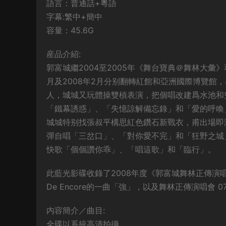
語言：普通話+粵語
字幕:繁中+簡中
容量：45.6G
産品介紹:
郭富城繼2004至2005年《舞台寶典＠舞林大彙
月及2008年2月分别翻轉紅館和亞洲國際博覽館
人，城城又玩體操雙槓表演，把個唱改建爲水池和
「鐵幕誘惑」、「失憶諒解備忘錄」和「愛的呼喚
城城特别找張叔平構思紅色鑽石新戰衣，甫出場即演
彈自唱「三岔口」、「對你愛不完」和「狂野之城
快歌「個個讚你乖」、「唱這歌」和「臨行」。
此藍光影碟收錄了2008年度《郭富城舞林正傳演唱會
De Encore的一曲「強」，以及舞林正傳演唱會 0
内容簡介／曲目:
全碟以系統高清拍攝