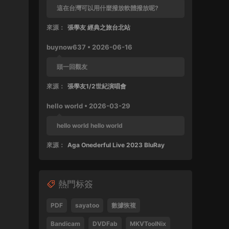
這在台灣可以用什麼撥放軟體撥放呢?
來源：
張學友 經典之旅台北站
buynow637 • 2026-06-16
頭一回觀友
來源：
張學友1/2世紀演唱會
hello world • 2026-03-29
hello world hello world
來源：
Aga Onederful Live 2023 BluRay
buynow637 • 2025-10-11
熱門标簽
這張還沒好好完整欣賞過
來源：
張學友 1999 友個人演唱會 60FPS 清晰版
PDF
sayatoo
數據恢複
SPad • 2025-04-28
Bandicam
DVDFab
MKVToolNix