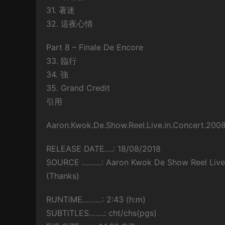
31. 著迷
32. 這夜心情
Part 8 – Finale De Encore
33. 臨行
34. 強
35. Grand Credit
引用
Aaron.Kwok.De.Show.Reel.Live.in.Concert.20
RELEASE DATE….: 18/08/2018
SOURCE ………: Aaron Kwok De Show Reel Live
(Thanks)
RUNTiME………: 2:43 (h:m)
SUBTiTLES…….: cht/chs(pgs)