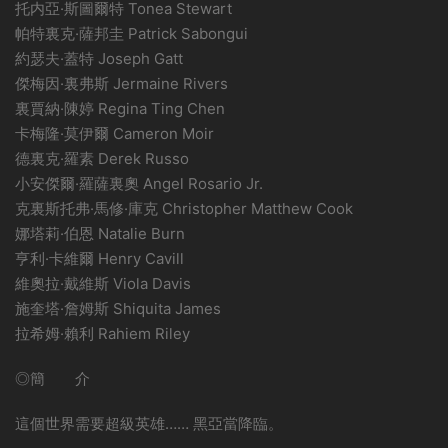
托内亞·斯圖爾特 Tonea Stewart
帕特裏克·薩邦圭 Patrick Sabongui
約瑟夫·蓋特 Joseph Gatt
傑梅因·裏弗斯 Jermaine Rivers
裏賈納·陳婷 Regina Ting Chen
卡梅隆·莫伊爾 Cameron Moir
德裏克·羅素 Derek Russo
小安傑爾·羅薩裏奧 Angel Rosario Jr.
克裏斯托弗·馬修·庫克 Christopher Matthew Cook
娜塔莉·伯恩 Natalie Burn
亨利·卡維爾 Henry Cavill
維奧拉·戴維斯 Viola Davis
施奎塔·詹姆斯 Shiquita James
拉希姆·賴利 Rahiem Riley
◎簡 介
這個世界需要超級英雄…… 黑亞當降臨。