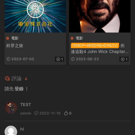
電影
電影
鈴芽之旅
疾
(1080P+4KSDR&HDR&DV)
速追殺4 John Wick Chapter
4 2023
2023-07-03
2023-08-23
1
1
評論
4
請先
登錄
！
TEST
admin
2022-11-16
0
hi