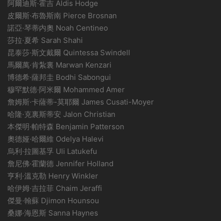
阿爾迪斯·霍吉 Aldis Hodge
皮爾斯·布魯斯南 Pierce Brosnan
諾亞·琴蒂内奧 Noah Centineo
莎拉·夏希 Sarah Shahi
昆泰莎·斯文戴爾 Quintessa Swindell
馬爾萬·肯紮裏 Marwan Kenzari
博德希·薩邦圭 Bodhi Sabongui
穆罕默德·阿米爾 Mohammed Amer
詹姆斯·卡薩蒂-莫耶爾 James Cusati-Moyer
哈隆·克裏斯蒂安 Jalon Christian
本傑明·帕特森 Benjamin Patterson
奧德娅·哈爾維 Odelya Halevi
烏利·拉圖基孚 Uli Latukefu
詹尼佛·霍蘭德 Jennifer Holland
亨利·溫克勒 Henry Winkler
哈伊姆·吉拉菲 Chaim Jeraffi
傑曼·翰蘇 Djimon Hounsou
桑娜·海恩斯 Sanna Haynes