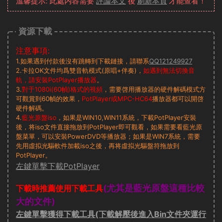
溫馨提示: 此處内容需要
評論本文
後
刷新本頁
才能查看！
資源下載
注意事項:
1.如果遇到付款後沒有跳轉到下載鏈接，請聯系
QQ121249927
2.卡拉OK文件均爲雙音軌模式(原唱+伴奏)，
如遇到無法切換音
軌，請安裝PotPlayer播放器
。
3.
對于1080i(60幀)格式的視頻
，需要啓用播放器的硬件解碼模式方
可觀賞到60幀的效果，
PotPlayer或MPC-HC64
播放器都可以開啓
硬件解碼。
4.
藍光原盤iso
，如果是WIN10,WIN11系統，下載PotPlayer安裝
後，将iso文件直接拖放到PotPlayer即可觀看，如果需要看藍光原
盤菜單，可以安裝PowerDVD等播放器；如果是WIN7系統，需要
先用虛拟光驅軟件加載iso之後，再将虛拟光驅盤符拖放到
PotPlayer。
左鍵單擊下載PotPlayer
(尤其是藍光原盤這種比較
下載時推薦使用下載工具
大的文件)
左鍵單擊獲得下載工具(下載解壓後進入Bin文件夾運行