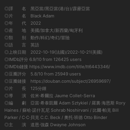
◎譯 名 黑亞當/黑亞當(港/台)/霹靂亞當
◎片 名 Black Adam
◎年 代 2022
◎産 地 美國/加拿大/新西蘭/匈牙利
◎類 别 動作/科幻/奇幻/冒險
◎語 言 英語
◎上映日期 2022-10-19(法國)/2022-10-21(美國)
◎IMDb評分 6.9/10 from 126425 users
◎IMDb鏈接 https://www.imdb.com/title/tt6443346/
◎豆瓣評分 5.8/10 from 25949 users
◎豆瓣鏈接 https://douban.com/subject/26959697/
◎片 長 125分鍾
◎導 演 佐米·希爾拉 Jaume Collet-Serra
◎編 劇 亞當·希泰凱爾 Adam Sztykiel / 羅裏·海恩斯 Rory
Haines / 蘇哈·諾什瓦尼 Sohrab Noshirvani / 比爾·帕克 Bill
Parker / C·C·貝克 C.C. Beck / 奧托·班德 Otto Binder
◎主 演 道恩·強森 Dwayne Johnson