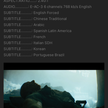
ASPECT.RATIO…….: 2.40:1
AUDIO…………..: E-AC-3 6 channels 768 kb/s English
SUBTITLE………..: English Forced
SUBTITLE………..: Chinese Traditional
SUBTITLE………..: Arabic
SUBTITLE………..: Spanish Latin America
SUBTITLE………..: French
SUBTITLE………..: Italian SDH
SUBTITLE………..: Korean
SUBTITLE………..: Portuguese Brazil