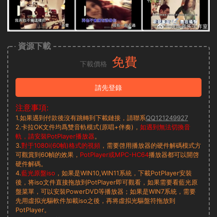
資源下載
免費
下載價格
請先登錄
注意事項:
1.如果遇到付款後沒有跳轉到下載鏈接，請聯系
QQ121249927
2.卡拉OK文件均爲雙音軌模式(原唱+伴奏)，
如遇到無法切換音
軌，請安裝PotPlayer播放器
。
3.
對于1080i(60幀)格式的視頻
，需要啓用播放器的硬件解碼模式方
可觀賞到60幀的效果，
PotPlayer或MPC-HC64
播放器都可以開啓
硬件解碼。
4.
藍光原盤iso
，如果是WIN10,WIN11系統，下載PotPlayer安裝
後，将iso文件直接拖放到PotPlayer即可觀看，如果需要看藍光原
盤菜單，可以安裝PowerDVD等播放器；如果是WIN7系統，需要
先用虛拟光驅軟件加載iso之後，再将虛拟光驅盤符拖放到
PotPlayer。