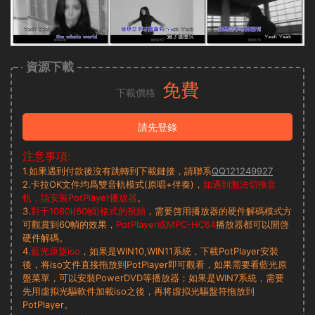
資源下載
免費
下載價格
請先登錄
注意事項:
1.如果遇到付款後沒有跳轉到下載鏈接，請聯系
QQ121249927
2.卡拉OK文件均爲雙音軌模式(原唱+伴奏)，
如遇到無法切換音
軌，請安裝PotPlayer播放器
。
3.
對于1080i(60幀)格式的視頻
，需要啓用播放器的硬件解碼模式方
可觀賞到60幀的效果，
PotPlayer或MPC-HC64
播放器都可以開啓
硬件解碼。
4.
藍光原盤iso
，如果是WIN10,WIN11系統，下載PotPlayer安裝
後，将iso文件直接拖放到PotPlayer即可觀看，如果需要看藍光原
盤菜單，可以安裝PowerDVD等播放器；如果是WIN7系統，需要
先用虛拟光驅軟件加載iso之後，再将虛拟光驅盤符拖放到
PotPlayer。