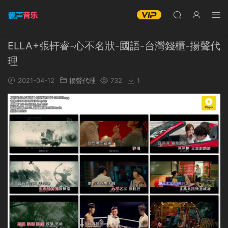
ELLA+張軒睿-心不名狀-國語-台灣錢櫃-揚聲代
理
2021-04-12
揚聲代理
732
1