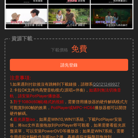
資源下載
免費
下載價格
請先登錄
注意事項:
1.如果遇到付款後沒有跳轉到下載鏈接，請聯系
QQ121249927
2.卡拉OK文件均爲雙音軌模式(原唱+伴奏)，
如遇到無法切換音
軌，請安裝PotPlayer播放器
。
3.
對于1080i(60幀)格式的視頻
，需要啓用播放器的硬件解碼模式方
可觀賞到60幀的效果，
PotPlayer或MPC-HC64
播放器都可以開啓
硬件解碼。
4.
藍光原盤iso
，如果是WIN10,WIN11系統，下載PotPlayer安裝
後，将iso文件直接拖放到PotPlayer即可觀看，如果需要看藍光原
盤菜單，可以安裝PowerDVD等播放器；如果是WIN7系統，需要
先用虛拟光驅軟件加載iso之後，再将虛拟光驅盤符拖放到