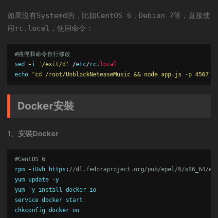
如果沒有
的，比如
，
等，直接使
Systemd
CentOS 6
Debian 7
用
，使用命令：
rc.local
#路徑和命令自行修改
sed 
-
i 
'/exit/d'
/
etc
/
rc
.
local
echo 
"cd /root/UnblockNeteaseMusic && node app.js -p 4567"
Docker安裝
1、安裝Docker
#CentOS 6
rpm
-
iUvh https
:
//dl.fedoraproject.org/pub/epel/6/x86_64/ep
yum update 
-
y

yum 
-
y install docker
-
io

service docker start

chkconfig docker 
on