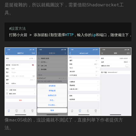
是挺複雜的，所以就截圖說下，需要借助
工
Shadowrocket
具。
#
設置方法
打開小火箭
>
添加節點(類型選擇
HTTP
，輸入你的
ip
和端口，随便備注下，右
像
啥的，沒設備就不測試了，直接列舉下作者提供方
macOS
法。