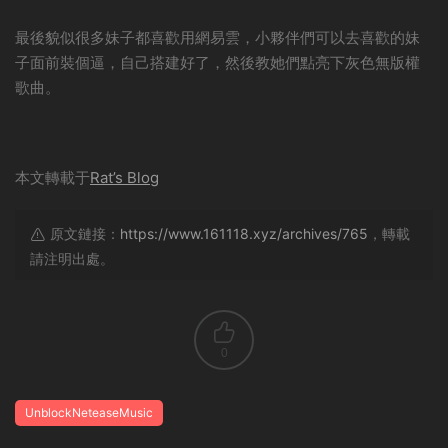
最後貌似很多妹子都喜歡用網易雲，小夥伴們可以去喜歡的妹
子面前裝個逼，自己搭建好了，然後教她們點亮下灰色無版權
歌曲。
本文轉載于
Rat’s Blog
原文鏈接：
https://www.161118.xyz/archives/765
，轉載
請注明出處。
0
UnblockNeteaseMusic