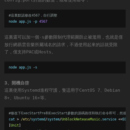
config.port
#這裏默認修改4567，自行調整
node
 app
.
js 
-
p 
4567
這裏還可以加一個
參數限制代理範圍防止被濫用，也就是僅
-s
放行網易雲音樂所屬域名的請求，不過使用起來的話就受限
了，僅支持
或
。
PAC
Hosts
node
app
.
js
-
s
3、開機自啓
這裏使用
進程守護，隻适用于
、
Systemd
CentOS 7
Debian
、
等。
8+
Ubuntu 16+
#修改下ExecStartPre和ExecStart參數的源碼路徑和執行命令即可，然後
cat 
>
/etc/
systemd
/
system
/
UnblockNeteaseMusic
.
service 
<<
[
Unit
]