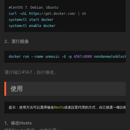
#CentOS 7、Debian、Ubuntu
curl 
-
sSL https
:
//get.docker.com/ | sh
systemctl start docker

systemctl enable docker
2、運行鏡像
docker run 
--
name unmusic 
-
d 
-
p 
4567
:
8080
 nondanee
/
unblockn
運行端口
，自行修改。
4567
使用
提示：使用方法可以選擇修改
Hosts
或者設置代理的方式，自己挑選一種比較
1、修改Hosts