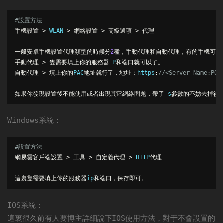
#設置方法
手機設置
>
 WLAN 
>
網絡設置
>
高級選項
>
代理
一般安卓手機設置代理類型的時候分
2
種，手動代理和自動代理，有的手機可能
手動代理
>
隻需要填上你的服務器
IP
和端口就可以了。
自動代理
>
填上你的
PAC
地址就行了，地址：
https
:
//<Server Name:
如果你發現設置後不能使用或者出現其它網絡問題，帶了-
s
參數的不妨去掉後
系統：
Windows
#
設置方法
網易雲客戶端設置
>
工具
>
自定義代理
>
 HTTP
代理
這裏隻需要填上你的服務器
ip
和端口，保存即可。
系統：
IOS
這裏很久前有人要博主詳細說下
使用方法，對于不會設置的
IOS