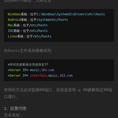
找到
路徑，大緻位置：
Hosts
Windows
系統：位于
C
:
Android
系統：位于/
system
/
etc
/
Mac
系統：位于/
etc
/
hosts

IOS
系統：位于/
etc
/
Linux
系統：位于/
etc
/
hosts
向
文件添加兩條規則
hosts
#将前面參數修改爲服務器
IP
<
Server
IP
>
music
.
163
.com
<
Server
IP
>
interface
.
music
.
163
.com
使用此方法必須監聽
端口，也就是使用
參數指定
端
80
-p 80
80
口運行。
2、設置代理
安卓系統：