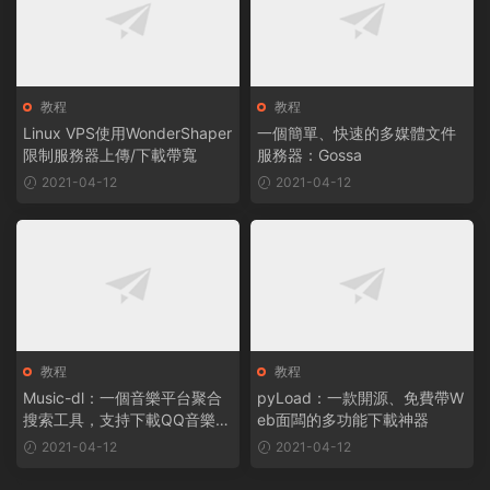
教程
教程
Linux VPS使用WonderShaper
一個簡單、快速的多媒體文件
限制服務器上傳/下載帶寬
服務器：Gossa
2021-04-12
2021-04-12
教程
教程
Music-dl：一個音樂平台聚合
pyLoad：一款開源、免費帶W
搜索工具，支持下載QQ音樂、
eb面闆的多功能下載神器
網易雲、酷狗音樂等
2021-04-12
2021-04-12