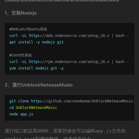
1、安裝Nodejs
#Debian/Ubuntu系統
curl
-
sL https
:
//deb.nodesource.com/setup_10.x | bash -
apt install 
-
y nodejs git 

#CentOS系統
curl 
-
sL https
:
//rpm.nodesource.com/setup_10.x | bash -
yum install nodejs git 
-
y
2、運行UnblockNeteaseMusic
git
 clone https
:
//github.com/nondanee/UnblockNeteaseMusic.g
cd 
UnblockNeteaseMusic
node app
.
js
運行端口默認爲
，需要想修改可以編輯
文件的
8080
app.js
對應的數值，或者使用命令：