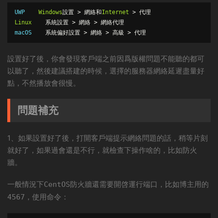
UWP
Windows
設置
>
網絡和
Internet
>
代理
Linux
系統設置
>
網絡
>
網絡代理
macOS    
系統偏好設置
>
網絡
>
高級
>
代理
設置好了後，你會發現客戶端之前因爲版權問題不能聽的都可
以聽了，然後建議搭建的時候，選擇的服務器網絡延遲盡量好
點，不然播放會很慢。
問題補充
1、如果設置好了後，打開客戶端提示網絡問題的話，稍等片刻
就好了，如果過會還是不行，就檢查下操作啥的，比如防火
牆。
一般情況下
防火牆還需要開啓運行端口，比如博主用的
CentOS
，使用命令：
4567