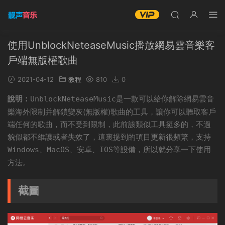
使用UnblockNeteaseMusic播放網易雲音樂客
戶端無版權歌曲
2021-04-12
教程
810
0
說明：
是一款可以給你解除網易雲音
UnblockNeteaseMusic
樂海外限制并解鎖變灰(無版權)歌曲的工具，讓你可以聽取客戶
端任何的歌曲，而不受到限制，此前該類似工具挺多的，不過
貌似都不維護或者失效了，這裏提到的項目更新很頻繁，支持
、
、安卓、
等設備，所以就分享一下使用
Windows
MacOS
IOS
方法。
截圖