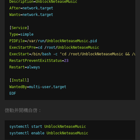
Description
=
UnblockNeteaseMusic
After
=
network
.
Wants
=
network
.
target

[
Service
]
Type
=
PIDFile
=
/
var
/
run
/
UnblockNeteaseMusic
.
ExecStartPre
=
cd 
/
root
/
UnblockNeteaseMusic
ExecStart
=
/bin/
bash 
-
c 
"cd /root/UnblockNeteaseMusic && /us
RestartPreventExitStatus
=
23
Restart
=
always

[
Install
]
WantedBy
=
multi
-
user
.
target

EOF
啓動并開機自啓：
systemctl 
start
UnblockNeteaseMusic
systemctl 
enable
UnblockNeteaseMusic