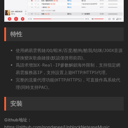
特性
使用網易雲舊鏈/
/蝦米/百度/酷狗/酷我/咕咪/
音源
QQ
JOOX
替換變灰歌曲鏈接(默認僅啓用前四)。
爲請求增加
參數解鎖海外限制，支持指定網
X-Real-IP
易雲服務器
，支持設置上遊
/
代理。
IP
HTTP
HTTPS
完整的流量代理功能(
/
)，可直接作爲系統代
HTTP
HTTPS
理(同時支持
)。
PAC
安裝
Github地址：
https://github.com/nondanee/UnblockNeteaseMusic