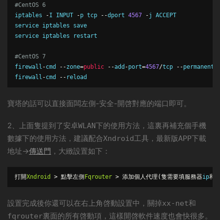
#CentOS 6
iptables
-
I INPUT 
-
p tcp 
--
dport 
4567
-
j ACCEPT

service iptables save

service iptables restart

#CentOS 7
firewall
-
cmd 
--
zone
=
public
--
add
-
port
=
4567
/
tcp 
--
permanent
firewall
-
cmd 
--
reload
寶塔的話可以直接面闆左側-安全-開啓對應的端口即可。
2、上面隻提到了安卓
下的使用方法，這裏再補充個手機
WLAN
數據下的使用方法，建議配合
工具，最新版
下載
Xndroid
APP
地址→
傳送門
，大緻設置如下：
打開
Xndroid
>
點擊左側
Fqrouter
>
添加個人代理(隻需要填服務器
ip
和
設置完成後你還可以在右上角啓動設置中，關掉
和
xx-net
裏面的所有啓動項，這樣開啓軟件速度也會快很多。
fqrouter