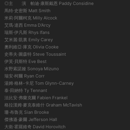
◎主 演 帕迪·康斯戴恩 Paddy Considine
馬特·史密斯 Matt Smith
米莉·阿爾柯克 Milly Alcock
艾瑪·達西 Emma D’Arcy
瑞斯·伊凡斯 Rhys Ifans
艾米麗·凱裏 Emily Carey
奧利維亞·庫克 Olivia Cooke
史蒂夫·圖森特 Steve Toussaint
伊芙·貝斯特 Eve Best
水野索諾娅 Sonoya Mizuno
瑞安·柯爾 Ryan Corr
湯姆·格林-卡尼 Tom Glynn-Carney
泰·田納特 Ty Tennant
法比安·弗蘭克爾 Fabien Frankel
格拉漢姆·麥克泰維什 Graham McTavish
珊·布魯克 Sian Brooke
傑佛遜·豪爾 Jefferson Hall
大衛·霍羅維奇 David Horovitch