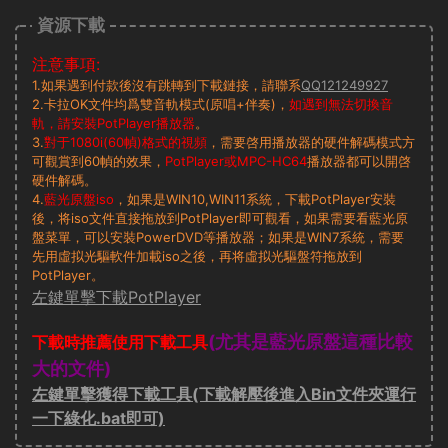
資源下載
注意事項:
1.如果遇到付款後沒有跳轉到下載鏈接，請聯系
QQ121249927
2.卡拉OK文件均爲雙音軌模式(原唱+伴奏)，
如遇到無法切換音
軌，請安裝PotPlayer播放器
。
3.
對于1080i(60幀)格式的視頻
，需要啓用播放器的硬件解碼模式方
可觀賞到60幀的效果，
PotPlayer或MPC-HC64
播放器都可以開啓
硬件解碼。
4.
藍光原盤iso
，如果是WIN10,WIN11系統，下載PotPlayer安裝
後，将iso文件直接拖放到PotPlayer即可觀看，如果需要看藍光原
盤菜單，可以安裝PowerDVD等播放器；如果是WIN7系統，需要
先用虛拟光驅軟件加載iso之後，再将虛拟光驅盤符拖放到
PotPlayer。
左鍵單擊下載PotPlayer
(尤其是藍光原盤這種比較
下載時推薦使用下載工具
大的文件)
左鍵單擊獲得下載工具(下載解壓後進入Bin文件夾運行
一下綠化.bat即可)