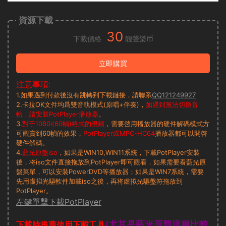
資源下載
30
下載價格
靓聲樂币
立即購買
注意事項:
1.如果遇到付款後沒有跳轉到下載鏈接，請聯系
QQ121249927
2.卡拉OK文件均爲雙音軌模式(原唱+伴奏)，
如遇到無法切換音
軌，請安裝PotPlayer播放器
。
3.
對于1080i(60幀)格式的視頻
，需要啓用播放器的硬件解碼模式方
可觀賞到60幀的效果，
PotPlayer或MPC-HC64
播放器都可以開啓
硬件解碼。
4.
藍光原盤iso
，如果是WIN10,WIN11系統，下載PotPlayer安裝
後，将iso文件直接拖放到PotPlayer即可觀看，如果需要看藍光原
盤菜單，可以安裝PowerDVD等播放器；如果是WIN7系統，需要
先用虛拟光驅軟件加載iso之後，再将虛拟光驅盤符拖放到
PotPlayer。
左鍵單擊下載PotPlayer
(尤其是藍光原盤這種比較
下載時推薦使用下載工具