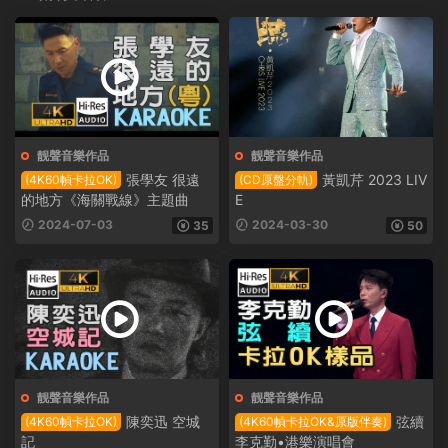
靓聲音樂作品
靓聲音樂作品
張學友 很遠
黃凱芹 2023 LIV
(4K60幀卡拉OK)
(CD原盤分軌)
的地方《海關戰線》主題曲
E
2024-07-03
2024-03-30
35
50
靓聲音樂作品
靓聲音樂作品
陳奕迅 空城
弦續
(4K60幀卡拉OK)
(4K60幀卡拉OK&原版伴奏)
記
李克勤•港樂演唱會