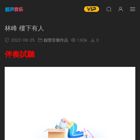
林峰 樓下有人
2022-08-25
靓聲音樂作品
1.93k
0
伴奏試聽