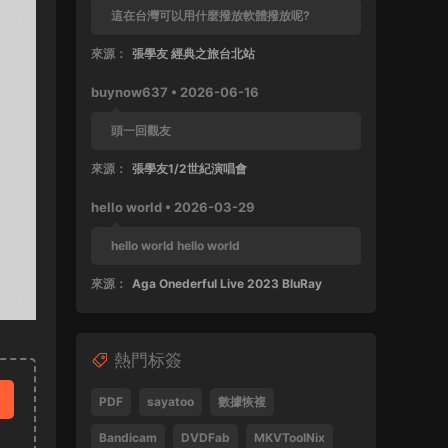
這在台灣可以用什麼撥放軟體撥放呢?
來源：
張學友 經典之旅台北站
buynow637 • 2026-06-16
頭一回觀友
來源：
張學友1/2世紀演唱會
hello world • 2026-03-29
hello world hello world
來源：
Aga Onederful Live 2023 BluRay
buynow637 • 2025-10-11
熱門标簽
這張還沒好好完整欣賞過
來源：
張學友 1999 友個人演唱會 60FPS 清晰版
PDF
sayatoo
數據恢複
SPad • 2025-04-28
Bandicam
DVDFab
MKVToolNix