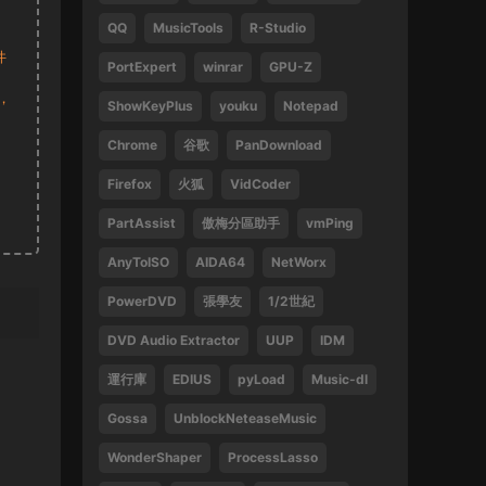
QQ
MusicTools
R-Studio
1
件
PortExpert
winrar
GPU-Z
來源：
周傑倫 最偉大的作品
，
ShowKeyPlus
youku
Notepad
13829047375 • 2025-02-21
Chrome
谷歌
PanDownload
好
Firefox
火狐
VidCoder
來源：
袁鳳瑛 天若有情
PartAssist
傲梅分區助手
vmPing
13829047375 • 2025-02-16
AnyToISO
AIDA64
NetWorx
好
PowerDVD
張學友
1/2世紀
來源：
(1080P) 張學友 2016-2019 經典之旅演
唱會香港站
DVD Audio Extractor
UUP
IDM
運行庫
EDIUS
pyLoad
Music-dl
13612396082 • 2024-09-27
Gossa
UnblockNeteaseMusic
感謝
WonderShaper
ProcessLasso
來源：
林子祥&趙增熹 2013 絕對熹祥 演唱會 A
Mix & Match Concert with George Lam & Chiu