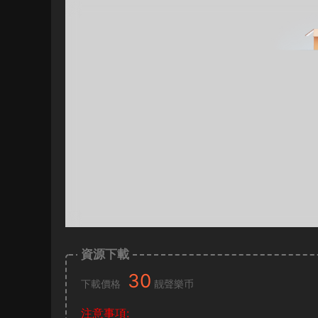
資源下載
30
下載價格
靓聲樂币
注意事項: