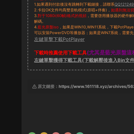
1.如果遇到付款後沒有跳轉到下載鏈接，請聯系
QQ121249
2.卡拉OK文件均爲雙音軌模式(原唱+伴奏)，
如遇到無法切換
3.
對于1080i(60幀)格式的視頻
，需要啓用播放器的硬件解
解碼。
4.
藍光原盤iso
，如果是WIN10,WIN11系統，下載PotP
可以安裝PowerDVD等播放器；如果是WIN7系統，需要先
左鍵單擊下載PotPlayer
(尤其是藍光原盤這
下載時推薦使用下載工具
左鍵單擊獲得下載工具(下載解壓後進入Bin文件
原文鏈接：
https://www.161118.xyz/archives/5