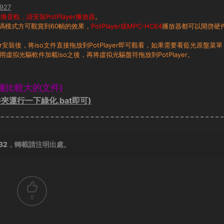
927
音軌，請安裝PotPlayer播放器
。
碼模式方可觀賞到60幀的效果，
PotPlayer或MPC-HC64
播放器都可以開啓硬
layer安裝後，将iso文件直接拖放到PotPlayer即可觀看，如果需要看藍光原盤菜單
用虛拟光驅軟件加載iso之後，再将虛拟光驅盤符拖放到PotPlayer。
種比較大的文件)
夾運行一下綠化.bat即可)
632
，轉載請注明出處。
0