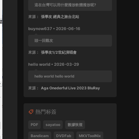
這在台灣可以用什麼撥放軟體撥放呢?
來源：
張學友 經典之旅台北站
buynow637 • 2026-06-16
頭一回觀友
來源：
張學友1/2世紀演唱會
hello world • 2026-03-29
hello world hello world
來源：
Aga Onederful Live 2023 BluRay
buynow637 • 2025-10-11
熱門标簽
這張還沒好好完整欣賞過
來源：
張學友 1999 友個人演唱會 60FPS 清晰版
PDF
sayatoo
數據恢複
SPad • 2025-04-28
Bandicam
DVDFab
MKVToolNix