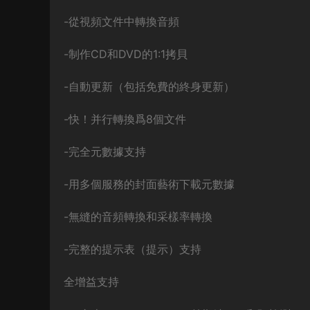
-從視頻文件中轉換音頻
-制作CD和DVD的1:1拷貝
-自動更新（包括免費的終身更新）
-快！并行轉換爲8個文件
-完全元數據支持
-用多個服務的封面藝術下載元數據
-無縫的音頻轉換和采樣率轉換
-完整的提示表（提示）支持
全增益支持