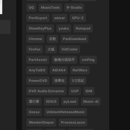
QQ
MusicTools
R-Studio
1
PortExpert
winrar
GPU-Z
來源：
周傑倫 最偉大的作品
ShowKeyPlus
youku
Notepad
13829047375 • 2025-02-21
Chrome
谷歌
PanDownload
好
Firefox
火狐
VidCoder
來源：
袁鳳瑛 天若有情
PartAssist
傲梅分區助手
vmPing
13829047375 • 2025-02-16
AnyToISO
AIDA64
NetWorx
好
PowerDVD
張學友
1/2世紀
來源：
(1080P) 張學友 2016-2019 經典之旅演
唱會香港站
DVD Audio Extractor
UUP
IDM
運行庫
EDIUS
pyLoad
Music-dl
13612396082 • 2024-09-27
Gossa
UnblockNeteaseMusic
感謝
WonderShaper
ProcessLasso
來源：
林子祥&趙增熹 2013 絕對熹祥 演唱會 A
Mix & Match Concert with George Lam & Chiu