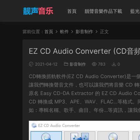
首頁
靓聲音樂作品下載
藍光
當前位置：
首頁
軟件
影音制作
正文
EZ CD Audio Converter (C
2021-04-12
影音制作
783
0
CD轉換抓軌軟件(EZ CD Audio Conver
讓我們轉換聲音文件，也可以讓我們将音樂 CD 轉
原名 Easy CD-DA Extractor 的 EZ CD
CD 轉換成 MP3、APE、WAV、FLAC…等格式
如：專輯名稱、歌手、曲目、年份…等資訊，讓我們