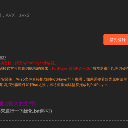
，AVX、avx2
請先登錄
927
音軌，請安裝PotPlayer播放器
。
碼模式方可觀賞到60幀的效果，
PotPlayer或MPC-HC64
播放器都可以開啓硬
layer安裝後，将iso文件直接拖放到PotPlayer即可觀看，如果需要看藍光原盤菜單
用虛拟光驅軟件加載iso之後，再将虛拟光驅盤符拖放到PotPlayer。
種比較大的文件)
夾運行一下綠化.bat即可)