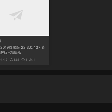
輯
019旗艦版 22.3.0.437 直
解版+精簡版
4-12
861
1
1