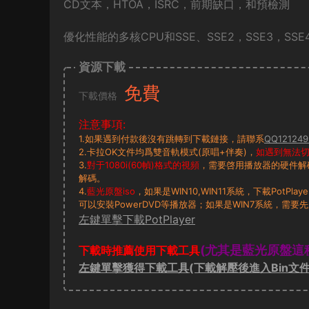
CD文本，HTOA，ISRC，前期缺口，和預檢測
優化性能的多核CPU和SSE、SSE2，SSE3，SSE4
資源下載
免費
下載價格
注意事項:
1.如果遇到付款後沒有跳轉到下載鏈接，請聯系
QQ121249
2.卡拉OK文件均爲雙音軌模式(原唱+伴奏)，
如遇到無法切換
3.
對于1080i(60幀)格式的視頻
，需要啓用播放器的硬件解
解碼。
4.
藍光原盤iso
，如果是WIN10,WIN11系統，下載PotP
可以安裝PowerDVD等播放器；如果是WIN7系統，需要先
左鍵單擊下載PotPlayer
(尤其是藍光原盤這
下載時推薦使用下載工具
左鍵單擊獲得下載工具(下載解壓後進入Bin文件