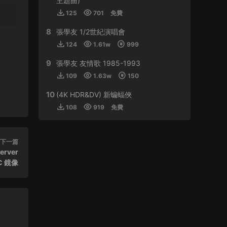
主題曲)
125
701
免費
來源：
周傑倫 最偉大的作品
8
張學友 1/2世紀演唱會
虛空恐懼 • 2024-01-11
124
1.61w
999
感謝分享
9
張學友 友情歌 1985-1993
來源：
林子祥&趙增熹 2013 絕對熹祥 演唱會 A
109
1.63w
150
Mix & Match Concert with George Lam & Chiu
Tsang Hei 2013 Blu-ray 1080i AVC DTS-HD
10
(4K HDR&DV) 新蝙蝠俠
MA 5.1
108
919
免費
buynow637 • 2024-01-01
下一篇
比學友還磨得
erver
來源：
郭富城舞林密碼世界巡迴演唱會香港站
C 鏡像
2016
tristan • 2023-12-30
支持！！