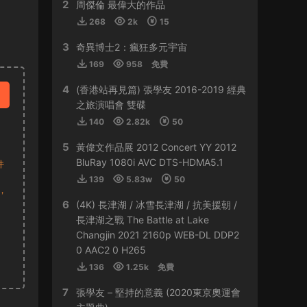
2
HY0768 • 2024-03-13
周傑倫 最偉大的作品
268
2k
15
貴
3
奇異博士2：瘋狂多元宇宙
來源：
容祖兒 Another Side Joey My Secret
169
958
免費
Live 2023
4
(香港站再見篇) 張學友 2016-2019 經典
509sdyfk • 2024-02-21
之旅演唱會 雙碟
這個真是太貴了
140
2.82k
50
5
黃偉文作品展 2012 Concert YY 2012
來源：
容祖兒 Another Side Joey My Secret
Live 2023
BluRay 1080i AVC DTS-HDMA5.1
件
139
5.83w
50
HJGZS • 2024-02-06
，
6
(4K) 長津湖 / 冰雪長津湖 / 抗美援朝 /
好貴啊
長津湖之戰 The Battle at Lake
Changjin 2021 2160p WEB-DL DDP2
來源：
容祖兒 Another Side Joey My Secret
0 AAC2 0 H265
Live 2023
136
1.25k
免費
HJGZS • 2024-01-31
7
張學友 – 堅持的意義 (2020東京奧運會
io；