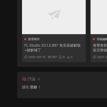
影音制作
非線編
FL Studio 20.1.2.887 免安裝破解版
會聲會影2
+破解補丁
裝完整破
2021-04-12
797
0
2
2021-0
評論
0
請先
登錄
！