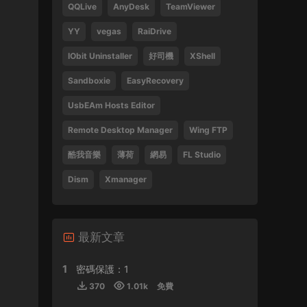
QQLive
AnyDesk
TeamViewer
Tsang Hei 2013 Blu-ray 1080i AVC DTS-HD
MA 5.1
YY
vegas
RaiDrive
470859 • 2024-09-03
IObit Uninstaller
好司機
XShell
感謝分享
Sandboxie
EasyRecovery
來源：
瞬息全宇宙
UsbEAm Hosts Editor
laohusyf • 2024-05-30
Remote Desktop Manager
Wing FTP
酷我音樂
薄荷
網易
FL Studio
喜歡聽張敬軒的歌
Dism
Xmanager
來源：
張敬軒 2018 Hinsideout 演唱會 Hins
Cheung Hinsideout Live 2018 Blu-ray 1080i
AVC DTS-HD MA 5.1
Silicon • 2024-04-30
最新文章
1
密碼保護：1
來源：
(香港站&台北站) 張學友 經典之旅
370
1.01k
免費