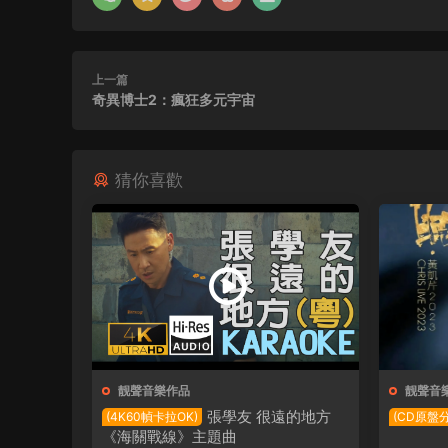
上一篇
奇異博士2：瘋狂多元宇宙
猜你喜歡
靓聲音樂作品
靓聲音
張學友 很遠的地方
(4K60幀卡拉OK)
(CD原盤
《海關戰線》主題曲