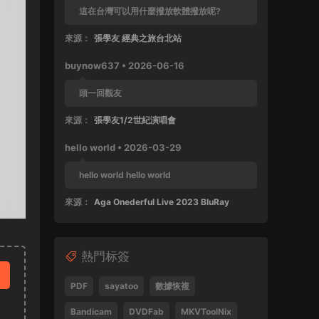
這在台灣可以用什麼撥放軟體撥放呢?
來源：
張學友 經典之旅台北站
buynow637 • 2026-06-16
頭一回觀友
來源：
張學友1/2世紀演唱會
hello world • 2026-03-29
hello world hello world
來源：
Aga Onederful Live 2023 BluRay
buynow637 • 2025-10-11
熱門标簽
這張還沒好好完整欣賞過
來源：
張學友 1999 友個人演唱會 60FPS 清晰版
PDF
sayatoo
數據恢複
SPad • 2025-04-28
Bandicam
DVDFab
MKVToolNix