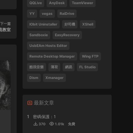
QQLive
AnyDesk
TeamViewer
Tsang Hei 2013 Blu-ray 1080i AVC DTS-HD
MA 5.1
YY
vegas
RaiDrive
470859 • 2024-09-03
下一篇
IObit Uninstaller
好司機
XShell
流教室
感謝分享
Sandboxie
EasyRecovery
來源：
瞬息全宇宙
UsbEAm Hosts Editor
laohusyf • 2024-05-30
Remote Desktop Manager
Wing FTP
酷我音樂
薄荷
網易
FL Studio
喜歡聽張敬軒的歌
Dism
Xmanager
來源：
張敬軒 2018 Hinsideout 演唱會 Hins
Cheung Hinsideout Live 2018 Blu-ray 1080i
AVC DTS-HD MA 5.1
Silicon • 2024-04-30
最新文章
1
密碼保護：1
來源：
(香港站&台北站) 張學友 經典之旅
370
1.01k
免費