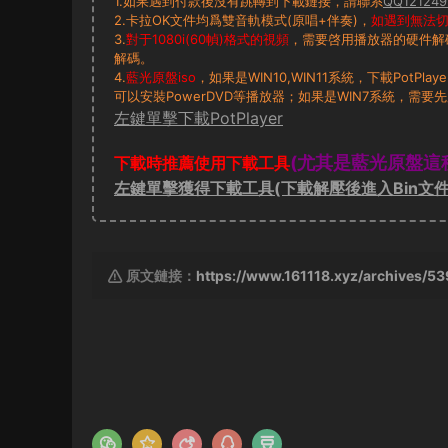
1.如果遇到付款後沒有跳轉到下載鏈接，請聯系
QQ121249
2.卡拉OK文件均爲雙音軌模式(原唱+伴奏)，
如遇到無法切換
3.
對于1080i(60幀)格式的視頻
，需要啓用播放器的硬件解
解碼。
4.
藍光原盤iso
，如果是WIN10,WIN11系統，下載PotP
可以安裝PowerDVD等播放器；如果是WIN7系統，需要先
左鍵單擊下載PotPlayer
(尤其是藍光原盤這
下載時推薦使用下載工具
左鍵單擊獲得下載工具(下載解壓後進入Bin文件
原文鏈接：
https://www.161118.xyz/archives/5