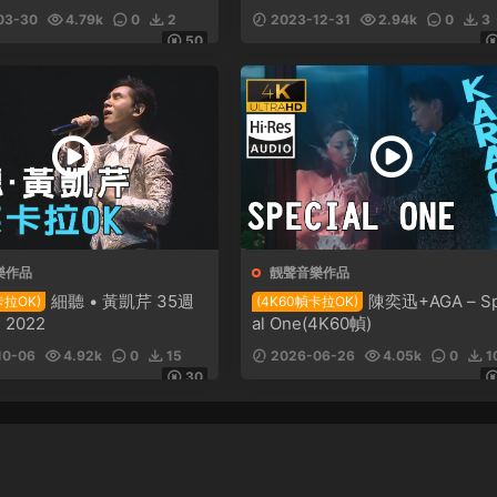
03-30
4.79k
0
2
2023-12-31
2.94k
0
3
50
樂作品
靓聲音樂作品
細聽 • 黃凱芹 35週
陳奕迅+AGA – Sp
卡拉OK)
(4K60幀卡拉OK)
2022
al One(4K60幀)
10-06
4.92k
0
15
2026-06-26
4.05k
0
1
30