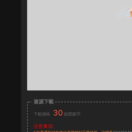
資源下載
30
下載價格
靓聲樂币
注意事項: