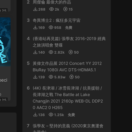
2
HY0768 • 2024-03-13
周傑倫 最偉大的作品
268
2k
15
25
貴
3
奇異博士2：瘋狂多元宇宙
來源：
容祖兒 Another Side Joey My Secret
169
958
免費
Live 2023
4
(香港站再見篇) 張學友 2016-2019 經典
509sdyfk • 2024-02-21
之旅演唱會 雙碟
這個真是太貴了
140
2.82k
50
5
黃偉文作品展 2012 Concert YY 2012
來源：
容祖兒 Another Side Joey My Secret
Live 2023
BluRay 1080i AVC DTS-HDMA5.1
139
5.83w
50
eci
HJGZS • 2024-02-06
6
(4K) 長津湖 / 冰雪長津湖 / 抗美援朝 /
好貴啊
長津湖之戰 The Battle at Lake
0
25
Changjin 2021 2160p WEB-DL DDP2
來源：
容祖兒 Another Side Joey My Secret
0 AAC2 0 H265
Live 2023
136
1.25k
免費
HJGZS • 2024-01-31
7
張學友 – 堅持的意義 (2020東京奧運會
io；