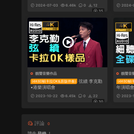
2024-07-03
6.46k
0
12
2024-
35
靓聲音樂作品
靓聲音
弦續 李克勤
(4K60幀卡拉OK&原版伴奏)
(4K60幀
•港樂演唱會
年演唱會 
2023-10-22
6.45k
0
22
2023-
30
評論
0
請先
登錄
！