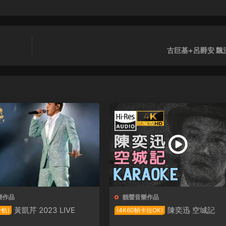
古巨基+呂爵安 飄
樂作品
靓聲音樂作品
黃凱芹 2023 LIVE
陳奕迅 空城記
分軌)
(4K60幀卡拉OK)