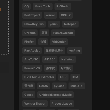
QQ
MusicTools
R-Studio
1
件
PortExpert
winrar
GPU-Z
來源：
周傑倫 最偉大的作品
，
ShowKeyPlus
youku
Notepad
13829047375 • 2025-02-21
Chrome
谷歌
PanDownload
好
Firefox
火狐
VidCoder
來源：
袁鳳瑛 天若有情
PartAssist
傲梅分區助手
vmPing
13829047375 • 2025-02-16
AnyToISO
AIDA64
NetWorx
好
PowerDVD
張學友
1/2世紀
來源：
(1080P) 張學友 2016-2019 經典之旅演
唱會香港站
DVD Audio Extractor
UUP
IDM
運行庫
EDIUS
pyLoad
Music-dl
13612396082 • 2024-09-27
Gossa
UnblockNeteaseMusic
感謝
WonderShaper
ProcessLasso
來源：
林子祥&趙增熹 2013 絕對熹祥 演唱會 A
Mix & Match Concert with George Lam & Chiu