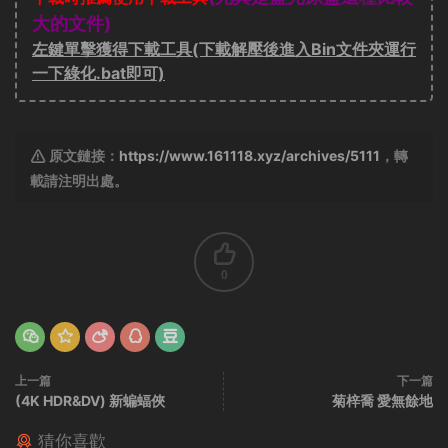
大的文件)
左鍵單擊獲得下載工具(下載解壓後進入Bin文件夾運行
一下綠化.bat即可)
原文鏈接：
https://www.161118.xyz/archives/5111
，轉
載請注明出處。
0
上一篇
下一篇
(4K HDR&DV) 新蝙蝠俠
菊梓喬 愛無餘地
猜你喜歡