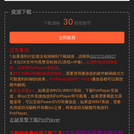
資源下載
30
下載價格
靓聲樂币
立即購買
注意事項:
1.如果遇到付款後沒有跳轉到下載鏈接，請聯系
QQ121249927
2.卡拉OK文件均爲雙音軌模式(原唱+伴奏)，
如遇到無法切換音
軌，請安裝PotPlayer播放器
。
3.
對于1080i(60幀)格式的視頻
，需要啓用播放器的硬件解碼模式方
可觀賞到60幀的效果，
PotPlayer或MPC-HC64
播放器都可以開啓
硬件解碼。
4.
藍光原盤iso
，如果是WIN10,WIN11系統，下載PotPlayer安裝
後，将iso文件直接拖放到PotPlayer即可觀看，如果需要看藍光原
盤菜單，可以安裝PowerDVD等播放器；如果是WIN7系統，需要
先用虛拟光驅軟件加載iso之後，再将虛拟光驅盤符拖放到
PotPlayer。
左鍵單擊下載PotPlayer
(尤其是藍光原盤這種比較
下載時推薦使用下載工具