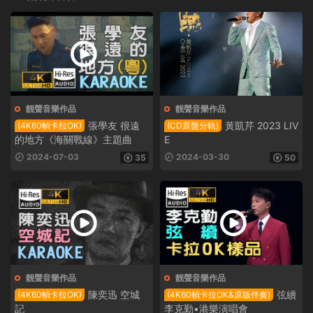
靓聲音樂作品
靓聲音樂作品
張學友 很遠
黃凱芹 2023 LIV
(4K60幀卡拉OK)
(CD原盤分軌)
的地方《海關戰線》主題曲
E
2024-07-03
2024-03-30
35
50
靓聲音樂作品
靓聲音樂作品
陳奕迅 空城
弦續
(4K60幀卡拉OK)
(4K60幀卡拉OK&原版伴奏)
記
李克勤•港樂演唱會