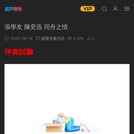
張學友 陳奕迅 同舟之情
2022-08-14
靓聲音樂作品
6.07k
0
伴奏試聽