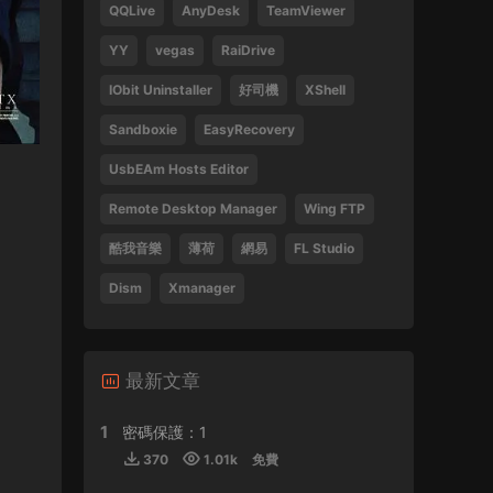
QQLive
AnyDesk
TeamViewer
Tsang Hei 2013 Blu-ray 1080i AVC DTS-HD
MA 5.1
YY
vegas
RaiDrive
470859 • 2024-09-03
IObit Uninstaller
好司機
XShell
感謝分享
Sandboxie
EasyRecovery
來源：
瞬息全宇宙
UsbEAm Hosts Editor
laohusyf • 2024-05-30
Remote Desktop Manager
Wing FTP
酷我音樂
薄荷
網易
FL Studio
喜歡聽張敬軒的歌
Dism
Xmanager
來源：
張敬軒 2018 Hinsideout 演唱會 Hins
Cheung Hinsideout Live 2018 Blu-ray 1080i
AVC DTS-HD MA 5.1
Silicon • 2024-04-30
最新文章
1
密碼保護：1
來源：
(香港站&台北站) 張學友 經典之旅
370
1.01k
免費