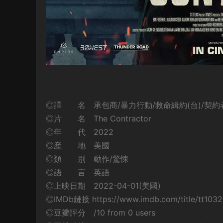
◎譯 名 承包商/暴力行動/救命緝約(台)/契約者/Viol
◎片 名 The Contractor
◎年 代 2022
◎産 地 美國
◎類 别 動作/驚悚
◎語 言 英語
◎上映日期 2022-04-01(美國)
◎IMDb鏈接 https://www.imdb.com/title/tt103
◎豆瓣評分 /10 from 0 users