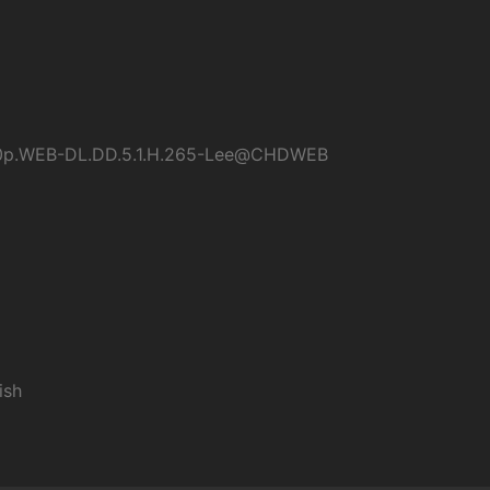
60p.WEB-DL.DD.5.1.H.265-Lee@CHDWEB
ish