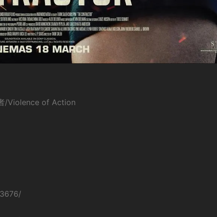
ence of Action
23676/