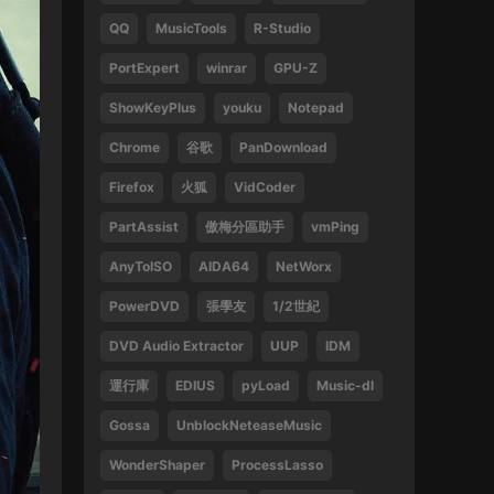
QQ
MusicTools
R-Studio
1
PortExpert
winrar
GPU-Z
來源：
周傑倫 最偉大的作品
ShowKeyPlus
youku
Notepad
13829047375 • 2025-02-21
Chrome
谷歌
PanDownload
好
Firefox
火狐
VidCoder
來源：
袁鳳瑛 天若有情
PartAssist
傲梅分區助手
vmPing
13829047375 • 2025-02-16
AnyToISO
AIDA64
NetWorx
好
PowerDVD
張學友
1/2世紀
來源：
(1080P) 張學友 2016-2019 經典之旅演
唱會香港站
DVD Audio Extractor
UUP
IDM
運行庫
EDIUS
pyLoad
Music-dl
13612396082 • 2024-09-27
Gossa
UnblockNeteaseMusic
感謝
WonderShaper
ProcessLasso
來源：
林子祥&趙增熹 2013 絕對熹祥 演唱會 A
Mix & Match Concert with George Lam & Chiu