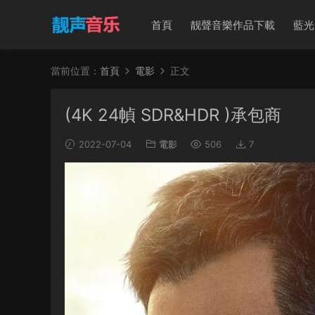
首頁
靓聲音樂作品下載
藍光
當前位置：
首頁
電影
正文
(4K 24幀 SDR&HDR )承包商
2022-07-04
電影
506
7