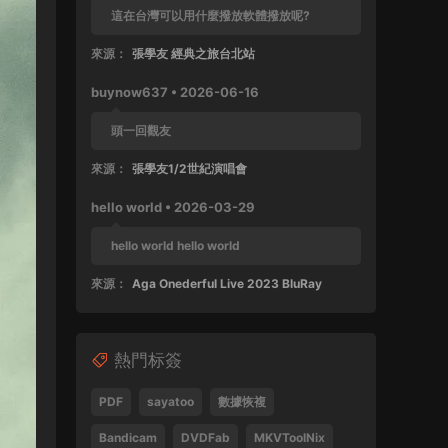
這在台灣可以用什麼撥放軟體撥放呢?
來源：
張學友 經典之旅台北站
buynow637 • 2026-06-16
頭一回觀友
來源：
張學友1/2世紀演唱會
hello world • 2026-03-29
hello world hello world
來源：
Aga Onederful Live 2023 BluRay
buynow637 • 2025-10-11
熱門标簽
這張還沒好好完整欣賞過
來源：
張學友 1999 友個人演唱會 60FPS 清晰版
PDF
sayatoo
數據恢複
SPad • 2025-04-28
Bandicam
DVDFab
MKVToolNix