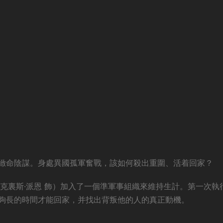
緻命陰謀。身處異國孤軍奮戰，該如何殺出重圍、活着回家？
克裏斯·派恩 飾）加入了一個準軍事組織來維持生計。第一次執
夠長的時間才能回家，并找出背叛他的人的真正動機。