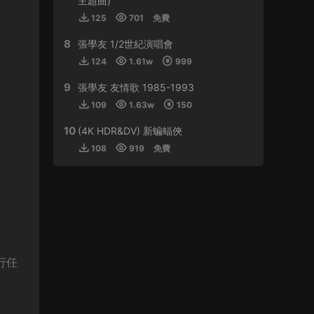
主題曲)
125
701
免費
來源：
周傑倫 最偉大的作品
8
張學友 1/2世紀演唱會
虛空恐懼 • 2024-01-11
124
1.61w
999
感謝分享
9
張學友 友情歌 1985-1993
來源：
林子祥&趙增熹 2013 絕對熹祥 演唱會 A
109
1.63w
150
Mix & Match Concert with George Lam & Chiu
Tsang Hei 2013 Blu-ray 1080i AVC DTS-HD
10
(4K HDR&DV) 新蝙蝠俠
MA 5.1
108
919
免費
buynow637 • 2024-01-01
比學友還磨得
來源：
郭富城舞林密碼世界巡迴演唱會香港站
2016
行任
tristan • 2023-12-30
支持！！