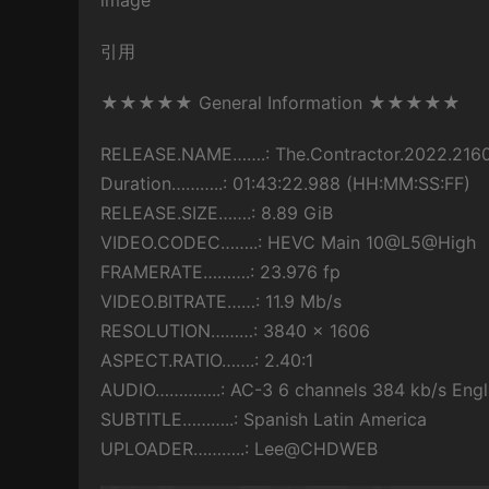
image
引用
★★★★★ General Information ★★★★★
RELEASE.NAME…….: The.Contractor.2022.21
Duration………..: 01:43:22.988 (HH:MM:SS:FF)
RELEASE.SIZE…….: 8.89 GiB
VIDEO.CODEC……..: HEVC Main 10@L5@High
FRAMERATE……….: 23.976 fp
VIDEO.BITRATE……: 11.9 Mb/s
RESOLUTION………: 3840 x 1606
ASPECT.RATIO…….: 2.40:1
AUDIO…………..: AC-3 6 channels 384 kb/s Engl
SUBTITLE………..: Spanish Latin America
UPLOADER………..: Lee@CHDWEB