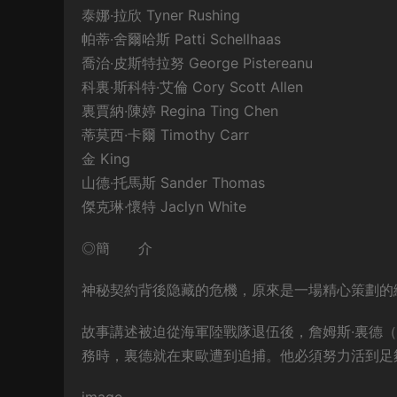
泰娜·拉欣 Tyner Rushing
帕蒂·舍爾哈斯 Patti Schellhaas
喬治·皮斯特拉努 George Pistereanu
科裏·斯科特·艾倫 Cory Scott Allen
裏賈納·陳婷 Regina Ting Chen
蒂莫西·卡爾 Timothy Carr
金 King
山德·托馬斯 Sander Thomas
傑克琳·懷特 Jaclyn White
◎簡 介
神秘契約背後隐藏的危機，原來是一場精心策劃的
故事講述被迫從海軍陸戰隊退伍後，詹姆斯·裏德（
務時，裏德就在東歐遭到追捕。他必須努力活到足