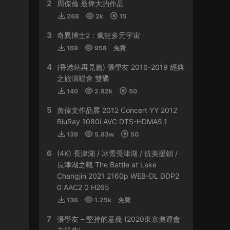
2
HY0768 • 2024-03-13
周傑倫 最偉大的作品
268
2k
15
貴
3
奇異博士2：瘋狂多元宇宙
來源：
容祖兒 Another Side Joey My Secret
169
958
免費
Live 2023
4
(香港站再見篇) 張學友 2016-2019 經典
509sdyfk • 2024-02-21
之旅演唱會 雙碟
這個真是太貴了
140
2.82k
50
5
黃偉文作品展 2012 Concert YY 2012
來源：
容祖兒 Another Side Joey My Secret
Live 2023
BluRay 1080i AVC DTS-HDMA5.1
139
5.83w
50
HJGZS • 2024-02-06
6
(4K) 長津湖 / 冰雪長津湖 / 抗美援朝 /
好貴啊
長津湖之戰 The Battle at Lake
Changjin 2021 2160p WEB-DL DDP2
來源：
容祖兒 Another Side Joey My Secret
0 AAC2 0 H265
Live 2023
136
1.25k
免費
HJGZS • 2024-01-31
7
張學友 – 堅持的意義 (2020東京奧運會
io；