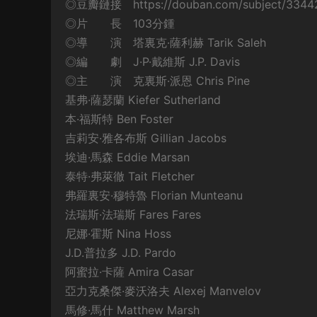
◎豆瓣鏈接 https://douban.com/subject/3344
◎片 長 103分鍾
◎導 演 塔裏克·薩利赫 Tarik Saleh
◎編 劇 J·P·戴維斯 J.P. Davis
◎主 演 克裏斯·派恩 Chris Pine
基弗·薩瑟蘭 Kiefer Sutherland
本·福斯特 Ben Foster
吉莉安·雅各布斯 Gillian Jacobs
埃迪·馬森 Eddie Marsan
泰特·弗萊徹 Tait Fletcher
弗羅裏安·穆特魯 Florian Munteanu
法瑞斯·法瑞斯 Fares Fares
尼娜·霍斯 Nina Hoss
J.D.普拉多 J.D. Pardo
阿蜜拉·卡薩 Amira Casar
亞力克桑傑·麥沃洛夫 Alexej Manvelov
馬修·馬什 Matthew Marsh