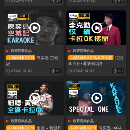
2024-07-03
2024-03-30
35
50
靓聲音樂作品
靓聲音樂作品
陳奕迅 空城
弦續
(4K60幀卡拉OK)
(4K60幀卡拉OK&原版伴奏)
記
李克勤•港樂演唱會
2023-12-31
2023-10-22
25
30
靓聲音樂作品
靓聲音樂作品
細聽 • 黃凱芹
陳奕迅+AGA
(4K60幀卡拉OK)
(4K60幀卡拉OK)