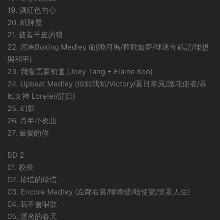
19. 酒紅色的心
20. 紙牌屋
21. 披着羊皮的狼
22. 河馬Boxing Medley (跳啦河馬/舊歡如夢/球迷奇遇記/理想
與和平)
23. 我隻需要知道 (Joey Tang + Elaine Koo)
24. Upbeat Medley (你知我知/Victory/夏日寒風/護花使者/暴
風女神 Lorelei/紅日)
25. 幻影
26. 月半小夜曲
27. 最愛的你
BD 2
01. 校長
02. 珍惜的珍惜
03. Encore Medley (左鄰右裏/嗱嗱聲/唔使驚/笑看人生)
04. 我不會唱歌
05. 遲來的春天