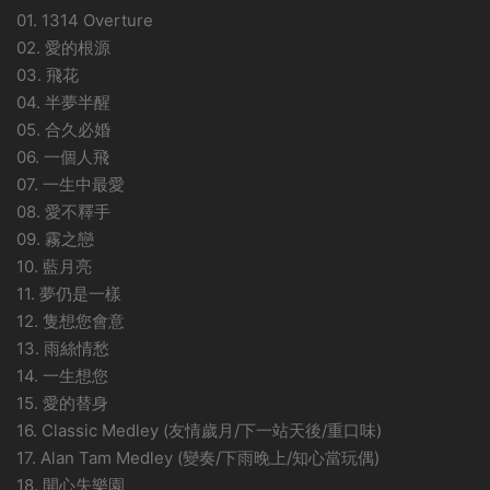
01. 1314 Overture
02. 愛的根源
03. 飛花
04. 半夢半醒
05. 合久必婚
06. 一個人飛
07. 一生中最愛
08. 愛不釋手
09. 霧之戀
10. 藍月亮
11. 夢仍是一樣
12. 隻想您會意
13. 雨絲情愁
14. 一生想您
15. 愛的替身
16. Classic Medley (友情歲月/下一站天後/重口味)
17. Alan Tam Medley (變奏/下雨晚上/知心當玩偶)
18. 開心失樂園