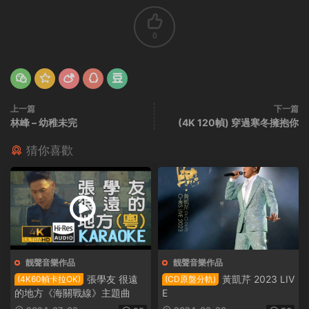
0
上一篇
下一篇
林峰 – 幼稚未完
(4K 120幀) 穿過寒冬擁抱你
猜你喜歡
靓聲音樂作品
靓聲音樂作品
張學友 很遠
黃凱芹 2023 LIV
(4K60幀卡拉OK)
(CD原盤分軌)
的地方《海關戰線》主題曲
E