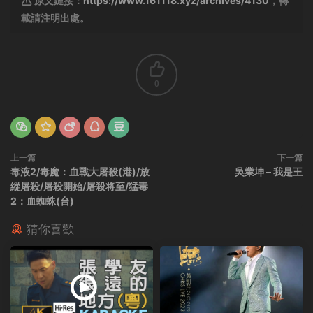
原文鏈接：
https://www.161118.xyz/archives/4130
，轉
載請注明出處。
0
上一篇
下一篇
毒液2/毒魔：血戰大屠殺(港)/放
吳業坤 – 我是王
縱屠殺/屠殺開始/屠殺将至/猛毒
2：血蜘蛛(台)
猜你喜歡