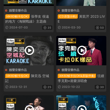
靓聲音樂作品
靓聲音樂作品
張學友 很遠
黃凱芹 2023 LIV
(4K60幀卡拉OK)
(CD原盤分軌)
的地方《海關戰線》主題曲
E
2024-07-03
2024-03-30
35
50
靓聲音樂作品
靓聲音樂作品
陳奕迅 空城
弦續
(4K60幀卡拉OK)
(4K60幀卡拉OK&原版伴奏)
記
李克勤•港樂演唱會
2023-12-31
2023-10-22
25
30