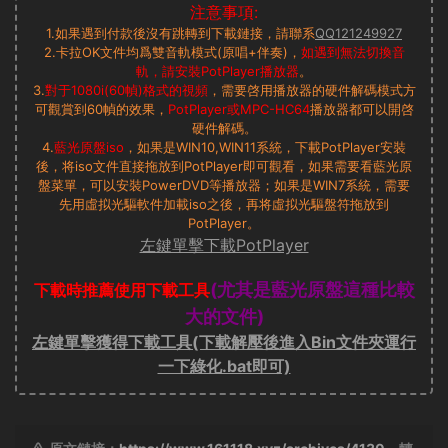
注意事項:
1.如果遇到付款後沒有跳轉到下載鏈接，請聯系
QQ121249927
2.卡拉OK文件均爲雙音軌模式(原唱+伴奏)，
如遇到無法切換音
軌，請安裝PotPlayer播放器
。
3.
對于1080i(60幀)格式的視頻
，需要啓用播放器的硬件解碼模式方
可觀賞到60幀的效果，
PotPlayer或MPC-HC64
播放器都可以開啓
硬件解碼。
4.
藍光原盤iso
，如果是WIN10,WIN11系統，下載PotPlayer安裝
後，将iso文件直接拖放到PotPlayer即可觀看，如果需要看藍光原
盤菜單，可以安裝PowerDVD等播放器；如果是WIN7系統，需要
先用虛拟光驅軟件加載iso之後，再将虛拟光驅盤符拖放到
PotPlayer。
左鍵單擊下載PotPlayer
(尤其是藍光原盤這種比較
下載時推薦使用下載工具
大的文件)
左鍵單擊獲得下載工具(下載解壓後進入Bin文件夾運行
一下綠化.bat即可)