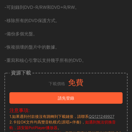
-可刻錄到DVD-R/RW和DVD+R/RW。
-移除所有的DVD保護方式。
-備份多個光盤。
-恢複損壞的盤片中的數據。
-重寫和核心引擎以支持幾乎所有的DVD。
資源下載
免費
下載價格
請先登錄
注意事項:
1.如果遇到付款後沒有跳轉到下載鏈接，請聯系
QQ121249927
2.卡拉OK文件均爲雙音軌模式(原唱+伴奏)，
如遇到無法切換音
軌，請安裝PotPlayer播放器
。