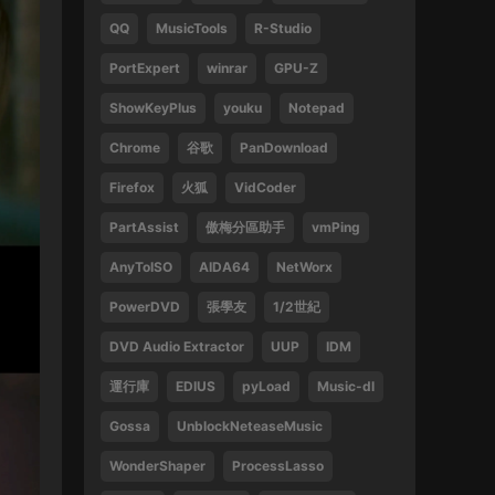
QQ
MusicTools
R-Studio
1
PortExpert
winrar
GPU-Z
來源：
周傑倫 最偉大的作品
ShowKeyPlus
youku
Notepad
13829047375 • 2025-02-21
Chrome
谷歌
PanDownload
好
Firefox
火狐
VidCoder
來源：
袁鳳瑛 天若有情
PartAssist
傲梅分區助手
vmPing
13829047375 • 2025-02-16
AnyToISO
AIDA64
NetWorx
好
PowerDVD
張學友
1/2世紀
來源：
(1080P) 張學友 2016-2019 經典之旅演
唱會香港站
DVD Audio Extractor
UUP
IDM
運行庫
EDIUS
pyLoad
Music-dl
13612396082 • 2024-09-27
Gossa
UnblockNeteaseMusic
感謝
WonderShaper
ProcessLasso
來源：
林子祥&趙增熹 2013 絕對熹祥 演唱會 A
Mix & Match Concert with George Lam & Chiu