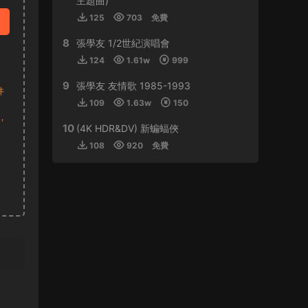
主題曲)
125
703
免費
來源：
周傑倫 最偉大的作品
8
張學友 1/2世紀演唱會
虛空恐懼 • 2024-01-11
124
1.61w
999
感謝分享
9
張學友 友情歌 1985-1993
件
來源：
林子祥&趙增熹 2013 絕對熹祥 演唱會 A
109
1.63w
150
Mix & Match Concert with George Lam & Chiu
，
Tsang Hei 2013 Blu-ray 1080i AVC DTS-HD
10
(4K HDR&DV) 新蝙蝠俠
MA 5.1
108
920
免費
buynow637 • 2024-01-01
比學友還磨得
來源：
郭富城舞林密碼世界巡迴演唱會香港站
2016
tristan • 2023-12-30
支持！！