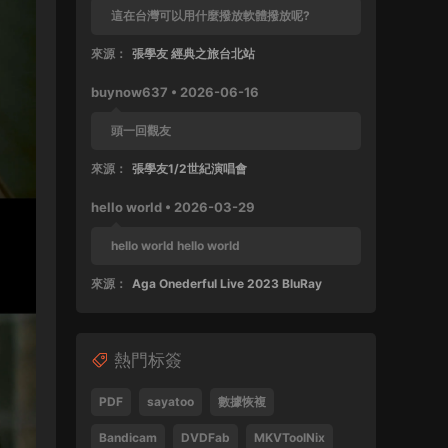
這在台灣可以用什麼撥放軟體撥放呢?
來源：
張學友 經典之旅台北站
buynow637 • 2026-06-16
頭一回觀友
來源：
張學友1/2世紀演唱會
hello world • 2026-03-29
hello world hello world
來源：
Aga Onederful Live 2023 BluRay
buynow637 • 2025-10-11
熱門标簽
這張還沒好好完整欣賞過
來源：
張學友 1999 友個人演唱會 60FPS 清晰版
PDF
sayatoo
數據恢複
SPad • 2025-04-28
Bandicam
DVDFab
MKVToolNix