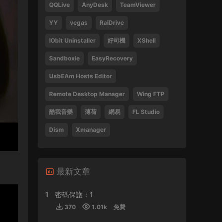
QQLive
AnyDesk
TeamViewer
Tsang Hei 2013 Blu-ray 1080i AVC DTS-HD
MA 5.1
YY
vegas
RaiDrive
470859 • 2024-09-03
IObit Uninstaller
好司機
XShell
感謝分享
Sandboxie
EasyRecovery
來源：
瞬息全宇宙
UsbEAm Hosts Editor
laohusyf • 2024-05-30
Remote Desktop Manager
Wing FTP
酷我音樂
薄荷
網易
FL Studio
喜歡聽張敬軒的歌
Dism
Xmanager
來源：
張敬軒 2018 Hinsideout 演唱會 Hins
Cheung Hinsideout Live 2018 Blu-ray 1080i
AVC DTS-HD MA 5.1
Silicon • 2024-04-30
最新文章
1
密碼保護：1
來源：
(香港站&台北站) 張學友 經典之旅
370
1.01k
免費