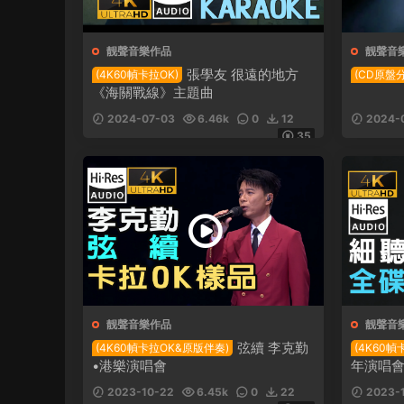
靓聲音樂作品
靓聲音
張學友 很遠的地方
(4K60幀卡拉OK)
(CD原盤
《海關戰線》主題曲
2024-07-03
6.46k
0
12
2024-
35
靓聲音樂作品
靓聲音
弦續 李克勤
(4K60幀卡拉OK&原版伴奏)
(4K60幀
•港樂演唱會
年演唱會 
2023-10-22
6.45k
0
22
2023-