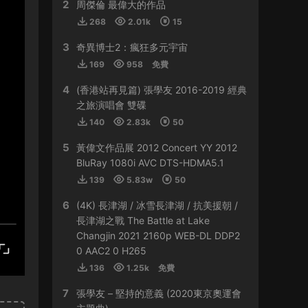
2
HY0768 • 2024-03-13
周傑倫 最偉大的作品
268
2.01k
15
貴
3
奇異博士2：瘋狂多元宇宙
來源：
容祖兒 Another Side Joey My Secret
169
958
免費
Live 2023
4
(香港站再見篇) 張學友 2016-2019 經典
509sdyfk • 2024-02-21
之旅演唱會 雙碟
這個真是太貴了
140
2.83k
50
5
黃偉文作品展 2012 Concert YY 2012
來源：
容祖兒 Another Side Joey My Secret
Live 2023
BluRay 1080i AVC DTS-HDMA5.1
139
5.83w
50
HJGZS • 2024-02-06
6
(4K) 長津湖 / 冰雪長津湖 / 抗美援朝 /
好貴啊
長津湖之戰 The Battle at Lake
Changjin 2021 2160p WEB-DL DDP2
來源：
容祖兒 Another Side Joey My Secret
0 AAC2 0 H265
Live 2023
136
1.25k
免費
HJGZS • 2024-01-31
7
張學友 – 堅持的意義 (2020東京奧運會
io；