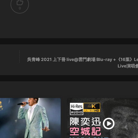
0
吳青峰 2021 上下冊 live@雲門劇場 Blu-ray +《16葉》Le
Live演唱會