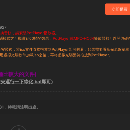
立即購買
927
音軌，請安裝PotPlayer播放器
。
碼模式方可觀賞到60幀的效果，
PotPlayer或MPC-HC64
播放器都可以開啓硬
layer安裝後，将iso文件直接拖放到PotPlayer即可觀看，如果需要看藍光原盤菜單
用虛拟光驅軟件加載iso之後，再将虛拟光驅盤符拖放到PotPlayer。
種比較大的文件)
夾運行一下綠化.bat即可)
31
，轉載請注明出處。