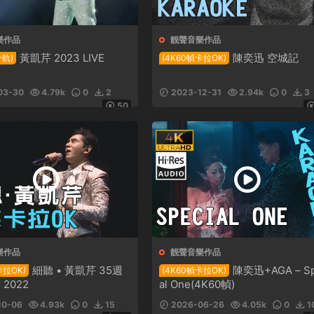
樂作品
靓聲音樂作品
黃凱芹 2023 LIVE
陳奕迅 空城記
分軌)
(4K60幀卡拉OK)
03-30
4.79k
0
2
2023-12-31
2.94k
0
3
50
樂作品
靓聲音樂作品
細聽 • 黃凱芹 35週
陳奕迅+AGA – Sp
卡拉OK)
(4K60幀卡拉OK)
2022
al One(4K60幀)
10-06
4.93k
0
15
2026-06-26
4.05k
0
1