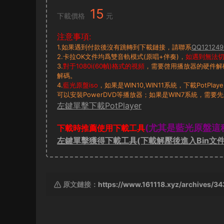
15
下載價格
元
注意事項:
1.如果遇到付款後沒有跳轉到下載鏈接，請聯系
QQ121249
2.卡拉OK文件均爲雙音軌模式(原唱+伴奏)，
如遇到無法切換
3.
對于1080i(60幀)格式的視頻
，需要啓用播放器的硬件解
解碼。
4.
藍光原盤iso
，如果是WIN10,WIN11系統，下載PotP
可以安裝PowerDVD等播放器；如果是WIN7系統，需要先
左鍵單擊下載PotPlayer
(尤其是藍光原盤這
下載時推薦使用下載工具
左鍵單擊獲得下載工具(下載解壓後進入Bin文件
原文鏈接：
https://www.161118.xyz/archives/34