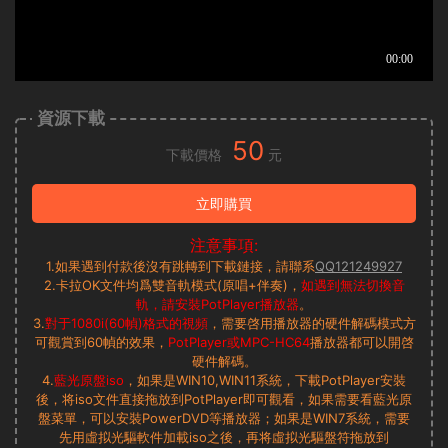
資源下載
50
下載價格
元
立即購買
注意事項:
1.如果遇到付款後沒有跳轉到下載鏈接，請聯系
QQ121249927
2.卡拉OK文件均爲雙音軌模式(原唱+伴奏)，
如遇到無法切換音
軌，請安裝PotPlayer播放器
。
3.
對于1080i(60幀)格式的視頻
，需要啓用播放器的硬件解碼模式方
可觀賞到60幀的效果，
PotPlayer或MPC-HC64
播放器都可以開啓
硬件解碼。
4.
藍光原盤iso
，如果是WIN10,WIN11系統，下載PotPlayer安裝
後，将iso文件直接拖放到PotPlayer即可觀看，如果需要看藍光原
盤菜單，可以安裝PowerDVD等播放器；如果是WIN7系統，需要
先用虛拟光驅軟件加載iso之後，再将虛拟光驅盤符拖放到