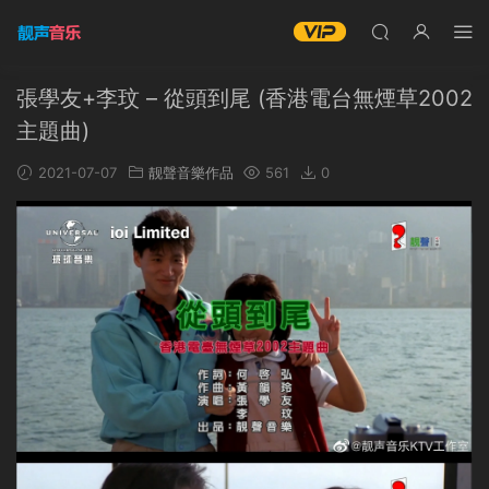
張學友+李玟 – 從頭到尾 (香港電台無煙草2002
主題曲)
2021-07-07
靓聲音樂作品
561
0