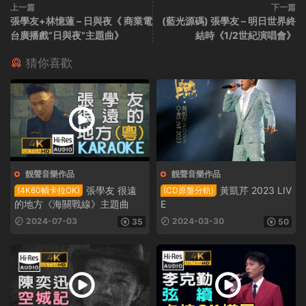
上一篇
下一篇
張學友+林憶蓮 – 日與夜《 商業電
(藍光源碼) 張學友 – 明日世界終
台廣播戲”日與夜”主題曲》
結時《1/2世紀演唱會》
猜你喜歡
靓聲音樂作品
靓聲音樂作品
張學友 很遠
黃凱芹 2023 LIV
(4K60幀卡拉OK)
(CD原盤分軌)
的地方《海關戰線》主題曲
E
2024-07-03
2024-03-30
35
50