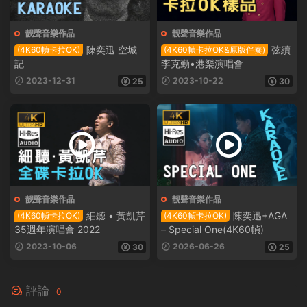
靓聲音樂作品
靓聲音樂作品
陳奕迅 空城
弦續
(4K60幀卡拉OK)
(4K60幀卡拉OK&原版伴奏)
記
李克勤•港樂演唱會
2023-12-31
2023-10-22
25
30
靓聲音樂作品
靓聲音樂作品
細聽 • 黃凱芹
陳奕迅+AGA
(4K60幀卡拉OK)
(4K60幀卡拉OK)
35週年演唱會 2022
– Special One(4K60幀)
2023-10-06
2026-06-26
30
25
評論
0