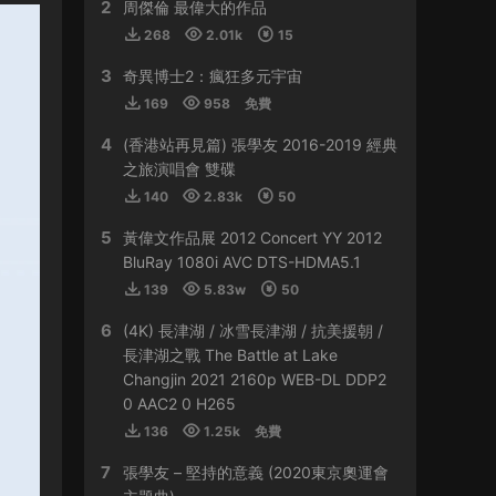
2
HY0768 • 2024-03-13
周傑倫 最偉大的作品
268
2.01k
15
貴
3
奇異博士2：瘋狂多元宇宙
來源：
容祖兒 Another Side Joey My Secret
169
958
免費
Live 2023
4
(香港站再見篇) 張學友 2016-2019 經典
509sdyfk • 2024-02-21
之旅演唱會 雙碟
這個真是太貴了
140
2.83k
50
5
黃偉文作品展 2012 Concert YY 2012
來源：
容祖兒 Another Side Joey My Secret
Live 2023
BluRay 1080i AVC DTS-HDMA5.1
139
5.83w
50
HJGZS • 2024-02-06
6
(4K) 長津湖 / 冰雪長津湖 / 抗美援朝 /
好貴啊
長津湖之戰 The Battle at Lake
Changjin 2021 2160p WEB-DL DDP2
來源：
容祖兒 Another Side Joey My Secret
0 AAC2 0 H265
Live 2023
136
1.25k
免費
HJGZS • 2024-01-31
7
張學友 – 堅持的意義 (2020東京奧運會
io；