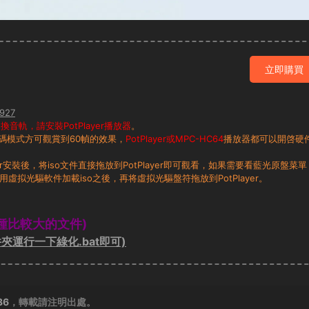
立即購買
927
音軌，請安裝PotPlayer播放器
。
碼模式方可觀賞到60幀的效果，
PotPlayer或MPC-HC64
播放器都可以開啓硬
layer安裝後，将iso文件直接拖放到PotPlayer即可觀看，如果需要看藍光原盤菜單
用虛拟光驅軟件加載iso之後，再将虛拟光驅盤符拖放到PotPlayer。
種比較大的文件)
夾運行一下綠化.bat即可)
36
，轉載請注明出處。