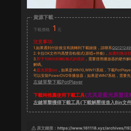
資源下載
1
下載價格
元
注意事項:
1.如果遇到付款後沒有跳轉到下載鏈接，請聯系
QQ121249
2.卡拉OK文件均爲雙音軌模式(原唱+伴奏)，
如遇到無法切換
3.
對于1080i(60幀)格式的視頻
，需要啓用播放器的硬件解
解碼。
4.
藍光原盤iso
，如果是WIN10,WIN11系統，下載PotP
可以安裝PowerDVD等播放器；如果是WIN7系統，需要先
左鍵單擊下載PotPlayer
(尤其是藍光原盤這
下載時推薦使用下載工具
左鍵單擊獲得下載工具(下載解壓後進入Bin文件
原文鏈接：
https://www.161118.xyz/archives/19