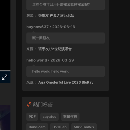
這在台灣可以用什麼撥放軟體撥放呢?
來源：
張學友 經典之旅台北站
buynow637 • 2026-06-16
頭一回觀友
來源：
張學友1/2世紀演唱會
hello world • 2026-03-29
hello world hello world
來源：
Aga Onederful Live 2023 BluRay
buynow637 • 2025-10-11
熱門标簽
這張還沒好好完整欣賞過
來源：
張學友 1999 友個人演唱會 60FPS 清晰版
PDF
sayatoo
數據恢複
SPad • 2025-04-28
Bandicam
DVDFab
MKVToolNix