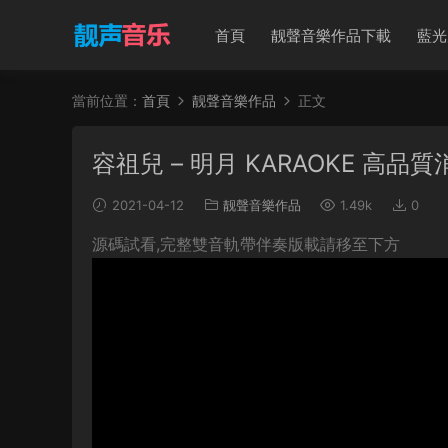
首頁
靓聲音樂作品下載
藍光
當前位置：
首頁
靓聲音樂作品
正文
容祖兒 – 明月 KARAOKE 高品質消
2021-04-12
靓聲音樂作品
1.49k
0
源碼試看,完整雙音軌帶伴奏版載請移至下方