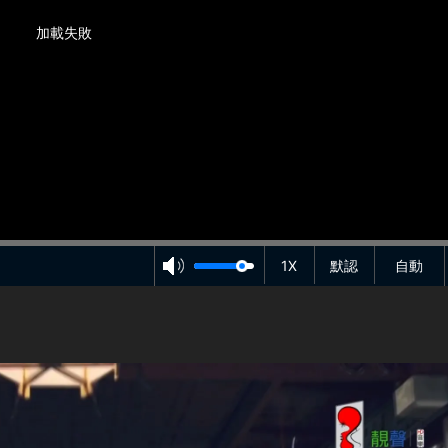
加載失敗
1X
默認
自動