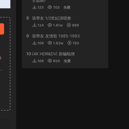
主題曲)
125
703
免費
來源：
周傑倫 最偉大的作品
8
張學友 1/2世紀演唱會
虛空恐懼 • 2024-01-11
124
1.61w
999
感謝分享
9
張學友 友情歌 1985-1993
來源：
林子祥&趙增熹 2013 絕對熹祥 演唱會 A
109
1.63w
150
Mix & Match Concert with George Lam & Chiu
Tsang Hei 2013 Blu-ray 1080i AVC DTS-HD
10
(4K HDR&DV) 新蝙蝠俠
件
MA 5.1
108
920
免費
，
buynow637 • 2024-01-01
比學友還磨得
來源：
郭富城舞林密碼世界巡迴演唱會香港站
2016
tristan • 2023-12-30
支持！！