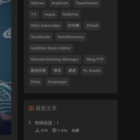
QQLive
AnyDesk
TeamViewer
Tsang Hei 2013 Blu-ray 1080i AVC DTS-HD
MA 5.1
YY
vegas
RaiDrive
470859 • 2024-09-03
IObit Uninstaller
好司機
XShell
感謝分享
Sandboxie
EasyRecovery
來源：
瞬息全宇宙
UsbEAm Hosts Editor
laohusyf • 2024-05-30
Remote Desktop Manager
Wing FTP
酷我音樂
薄荷
網易
FL Studio
喜歡聽張敬軒的歌
Dism
Xmanager
來源：
張敬軒 2018 Hinsideout 演唱會 Hins
Cheung Hinsideout Live 2018 Blu-ray 1080i
AVC DTS-HD MA 5.1
Silicon • 2024-04-30
最新文章
1
密碼保護：1
來源：
(香港站&台北站) 張學友 經典之旅
370
1.01k
免費