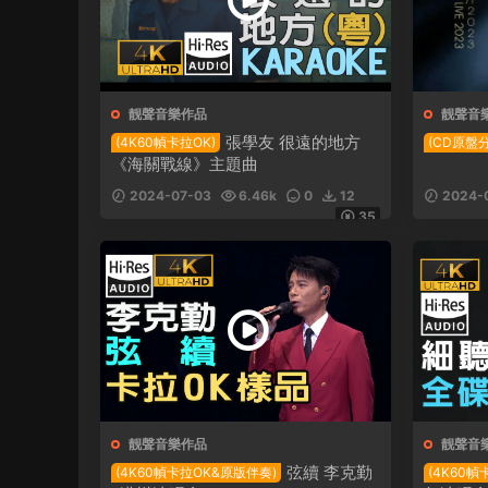
靓聲音樂作品
靓聲音
張學友 很遠的地方
(4K60幀卡拉OK)
(CD原盤
《海關戰線》主題曲
2024-07-03
6.46k
0
12
2024-
35
靓聲音樂作品
靓聲音
弦續 李克勤
(4K60幀卡拉OK&原版伴奏)
(4K60幀