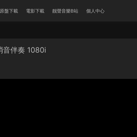
原盤下載
電影下載
靓聲音樂B站
個人中心
音伴奏 1080i