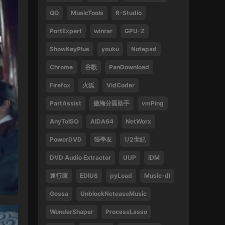
QQ
MusicTools
R-Studio
1
PortExpert
winrar
GPU-Z
來源：
周傑倫 最偉大的作品
ShowKeyPlus
youku
Notepad
13829047375 • 2025-02-21
Chrome
谷歌
PanDownload
好
Firefox
火狐
VidCoder
來源：
袁鳳瑛 天若有情
PartAssist
傲梅分區助手
vmPing
13829047375 • 2025-02-16
AnyToISO
AIDA64
NetWorx
好
PowerDVD
張學友
1/2世紀
來源：
(1080P) 張學友 2016-2019 經典之旅演
唱會香港站
DVD Audio Extractor
UUP
IDM
運行庫
EDIUS
pyLoad
Music-dl
13612396082 • 2024-09-27
Gossa
UnblockNeteaseMusic
感謝
WonderShaper
ProcessLasso
來源：
林子祥&趙增熹 2013 絕對熹祥 演唱會 A
Mix & Match Concert with George Lam & Chiu