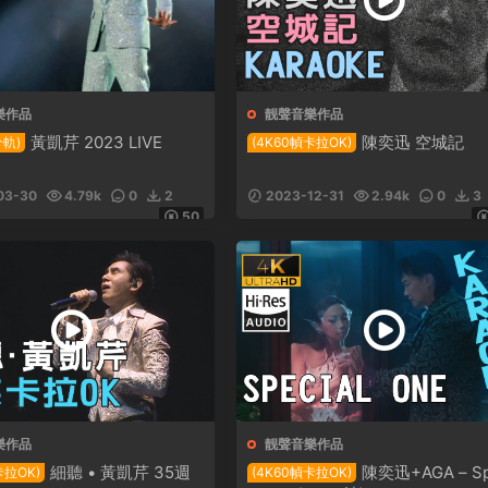
樂作品
靓聲音樂作品
黃凱芹 2023 LIVE
陳奕迅 空城記
分軌)
(4K60幀卡拉OK)
03-30
4.79k
0
2
2023-12-31
2.94k
0
3
50
樂作品
靓聲音樂作品
細聽 • 黃凱芹 35週
陳奕迅+AGA – Sp
卡拉OK)
(4K60幀卡拉OK)