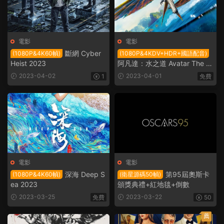
電影
電影
斷網 Cyber
(1080P&4K60幀)
(1080P&4KDV+HDR+國語配音)
Heist 2023
阿凡達：水之道 Avatar The W
ay of Water 2022
2023-04-02
2023-04-01
1
免費
電影
電影
深海 Deep S
第95屆奧斯卡
(1080P&4K60幀)
(衛星源碼50幀)
ea 2023
頒獎典禮+紅地毯+倒數
2023-03-25
2023-03-22
免費
50
薦