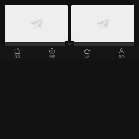
电影
电影
(1080P&4K60帧)万里归途
(1080P) 明日战记
首頁
發現
VIP
我的
2023-06-04
2022-12-29
免费
免费
电影
电影
(1080P/4K SDR&HDR&DV) 黑
(1080P/4K SDR24帧&60帧&1
亚当
20帧/4K DV)新神榜：杨戬