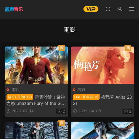
電影
薦
薦
電影
電影
雷霆沙贊！衆神
梅豔芳 Anita 20
(4K HDR&DV)
(4K HDR&DV)
之怒 Shazam Fury of the God
21
s 2023
2023-07-14
2023-04-08
2
2
薦