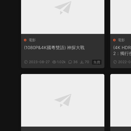
電影
電影
(1080P&4K國粵雙語) 神探大戰
(4K H
2：獨行
2023-08-27
1.02k
36
70
2022-0
免費