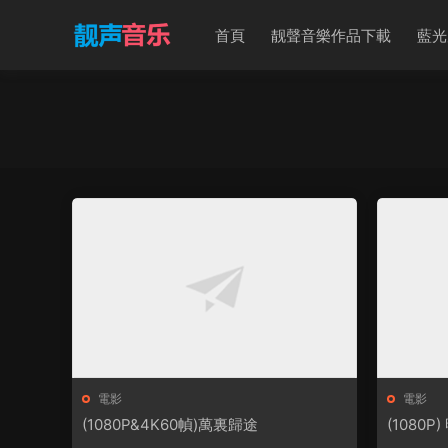
首頁
靓聲音樂作品下載
藍光
電影
電影
(1080P&4K60幀)萬裏歸途
(1080P