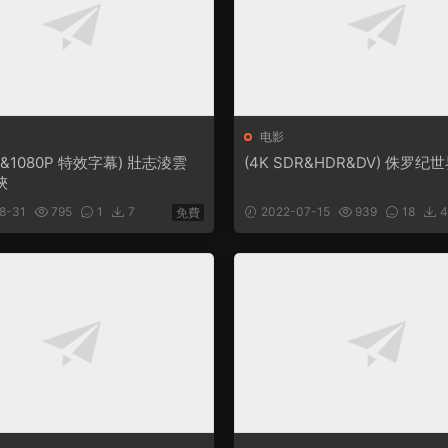
电影
DR&1080P 特效字幕) 壯志淩雲
(4K SDR&HDR&DV) 侏罗纪
俠
8-31
795
1
7
2022-07-15
939
18
4
免費