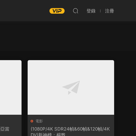
登錄
注冊
電影
 黑亞當
(1080P/4K SDR24幀&60幀&120幀/4K
DV)新神榜：楊戬