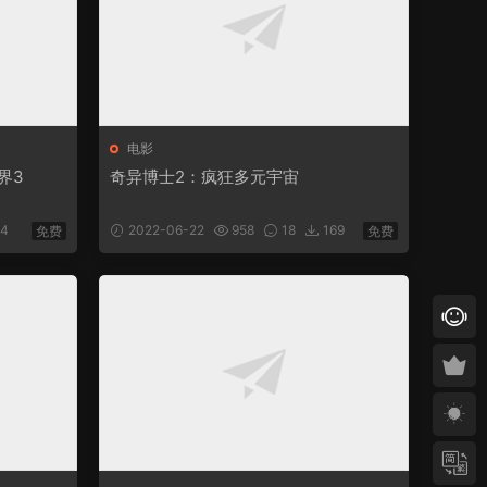
电影
世界3
奇异博士2：疯狂多元宇宙
4
2022-06-22
958
18
169
免费
免费